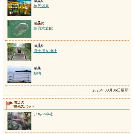
神代温泉
鳥羽水族館
海士潜女神社
鯨崎
2026年08月06日更新
周辺の
観光スポット
いちべ神社