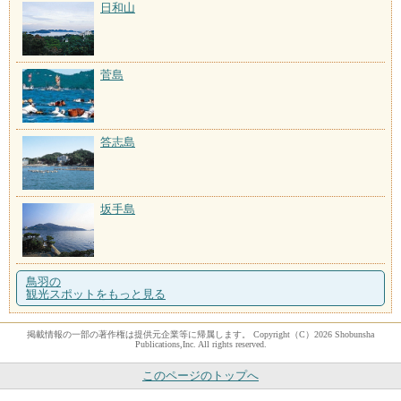
日和山
菅島
答志島
坂手島
鳥羽の
観光スポットをもっと見る
掲載情報の一部の著作権は提供元企業等に帰属します。 Copyright（C）2026 Shobunsha
Publications,Inc. All rights reserved.
このページのトップへ