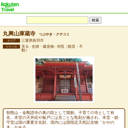
丸興山庫蔵寺
つぶやき・クチコミ
三重県鳥羽市
エリア
見る - 史跡・建造物 - 寺院（観音・不
ジャンル
動）
朝熊山・金剛證寺の奥の院として開創。子育ての寺として有
名。本堂の天井絵や板戸には見ごとな彫刻が施され、本堂・鎖
守堂は国の重要文化財。境内には国指定天然記念物「かやの
木」がある。