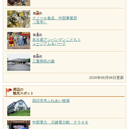
クノール食品 中部事業所
（見学）
名古屋アンパンマンこどもミ
ュージアム＆パーク
三重県民の森
2026年08月08日更新
周辺の
観光スポット
四日市市ふれあい牧場
中部電力 川越電力館 テラ４６