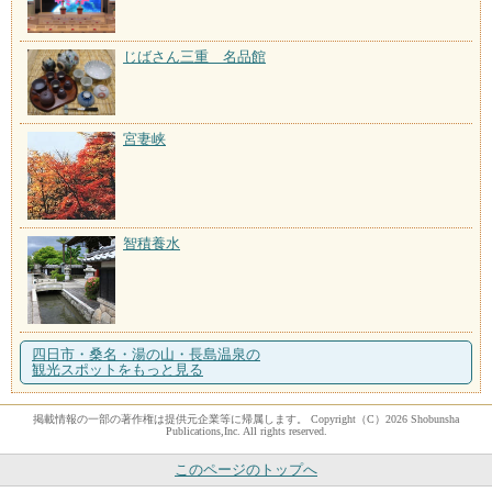
じばさん三重 名品館
宮妻峡
智積養水
四日市・桑名・湯の山・長島温泉の
観光スポットをもっと見る
掲載情報の一部の著作権は提供元企業等に帰属します。 Copyright（C）2026 Shobunsha
Publications,Inc. All rights reserved.
このページのトップへ