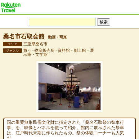
桑名市石取会館
動画・写真
三重県桑名市
エリア
買う - 物産販売所 - 資料館・郷土館・展
ジャンル
示館・文学館
国の重要無形民俗文化財に指定された「桑名石取祭の祭車行
事」を、映像とパネルを使って紹介。館内に展示された祭車
は、江戸時代末期に作られたもの。祭の体験コーナーも人気
だ。