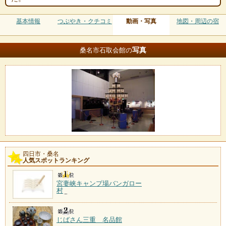
基本情報
つぶやき・クチコミ
動画・写真
地図・周辺の宿
写真
桑名市石取会館の
四日市・桑名
人気スポットランキング
宮妻峡キャンプ場バンガロー
村
じばさん三重 名品館