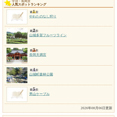
宇治・長岡京
人気スポットランキング
やわたのなし狩り
山城多賀フルーツライン
長岡天満宮
山城町森林公園
男山ケーブル
2026年08月06日更新