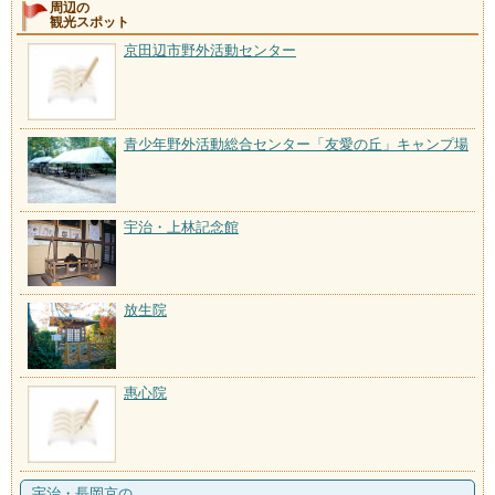
周辺の
観光スポット
京田辺市野外活動センター
青少年野外活動総合センター「友愛の丘」キャンプ場
宇治・上林記念館
放生院
惠心院
宇治・長岡京の