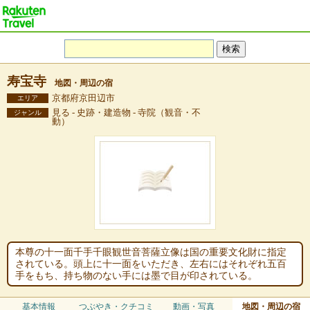
寿宝寺
地図・周辺の宿
京都府京田辺市
エリア
見る - 史跡・建造物 - 寺院（観音・不
ジャンル
動）
本尊の十一面千手千眼観世音菩薩立像は国の重要文化財に指定
されている。頭上に十一面をいただき、左右にはそれぞれ五百
手をもち、持ち物のない手には墨で目が印されている。
基本情報
つぶやき・クチコミ
動画・写真
地図・周辺の宿