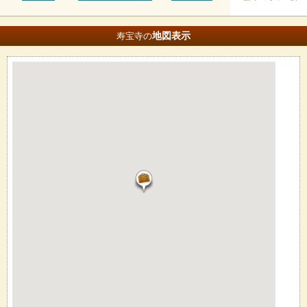
地図
表示
寿宝寺の