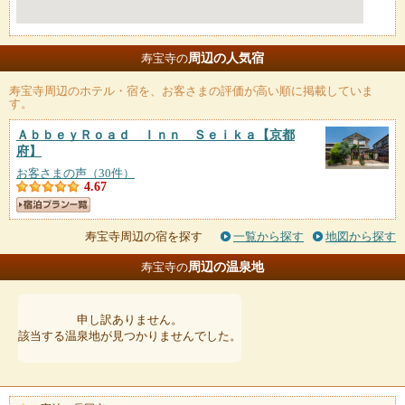
周辺の人気宿
寿宝寺の
寿宝寺
周辺のホテル・宿を、お客さまの評価が高い順に掲載していま
す。
ＡｂｂｅｙＲｏａｄ Ｉｎｎ Ｓｅｉｋａ
【京都
府】
お客さまの声（30件）
4.67
寿宝寺周辺の宿を探す
一覧から探す
地図から探す
周辺の温泉地
寿宝寺の
申し訳ありません。
該当する温泉地が見つかりませんでした。