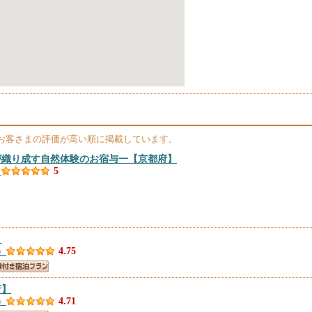
お客さまの評価が高い順に掲載しています。
が織り成す自然体験のお宿与一
【京都府】
）
5
】
）
4.75
府】
）
4.71