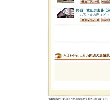
民宿 童仙房山荘
【
お客さまの声（1件
周辺の温泉地
八坂神社の大杉の
掲載情報の一部の著作権は提供元企業等に帰属します。 Copyright（C）2026