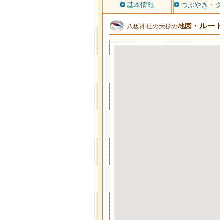
基本情報
つぶやき・
・ルー
地図
八坂神社の大杉の