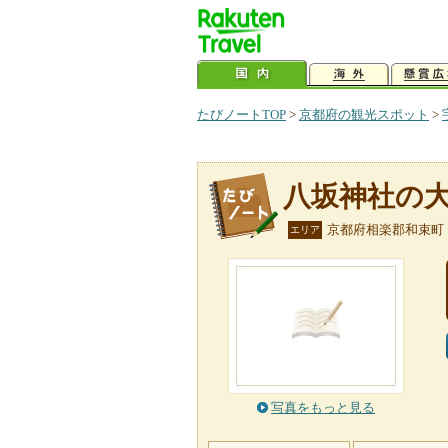
たびノートTOP
>
京都府の観光スポット
>
八坂神社の
京都府相楽郡和束町
エリア
写真をもっと見る