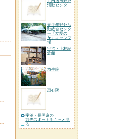
京田辺市野外
活動センター
青少年野外活
動総合センタ
ー「友愛の
丘」キャンプ
場
宇治・上林記
念館
放生院
惠心院
宇治・長岡京の
観光スポットをもっと見
る