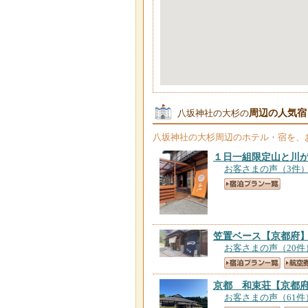
周辺の人気宿
八坂神社の大杉の
八坂神社の大杉
周辺のホテル・宿を、
１日一組限定山と川
お客さまの声（3件
笠置ベース
【京都府
お客さまの声（20件
京都 和束荘
【京都
お客さまの声（61件