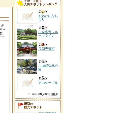
宇治・長岡京
人気スポットランキング
やわたのなし
狩り
。
(駅
い)
山城多賀フル
ーツライン
長岡天満宮
山城町森林公
園
男山ケーブル
2026年08月06日更新
周辺の
観光スポット