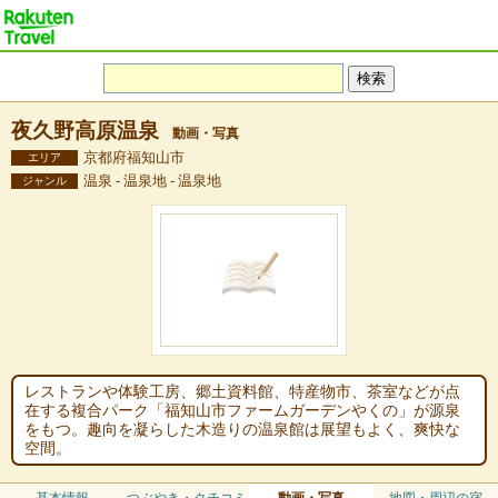
夜久野高原温泉
動画・写真
京都府福知山市
エリア
温泉 - 温泉地 - 温泉地
ジャンル
レストランや体験工房、郷土資料館、特産物市、茶室などが点
在する複合パーク「福知山市ファームガーデンやくの」が源泉
をもつ。趣向を凝らした木造りの温泉館は展望もよく、爽快な
空間。