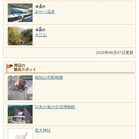
あやべ温泉
大江山
2026年08月07日更新
周辺の
観光スポット
福知山市動物園
日本の鬼の交流博物館
皇大神社