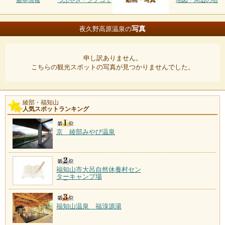
基本情報
つぶやき・クチコミ
動画・写真
地図・周辺の宿
写真
夜久野高原温泉の
申し訳ありません。
こちらの観光スポットの写真が見つかりませんでした。
綾部・福知山
人気スポットランキング
京 綾部みやび温泉
福知山市大呂自然休養村セン
ターキャンプ場
福知山温泉 福湶源湯