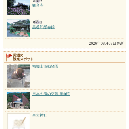
観音寺
黒谷和紙会館
2026年08月08日更新
周辺の
観光スポット
福知山市動物園
日本の鬼の交流博物館
皇大神社