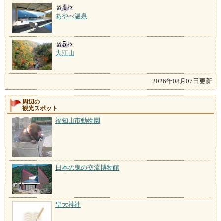
あやべ温泉
大江山
2026年08月07日更新
周辺の
観光スポット
福知山市動物園
日本の鬼の交流博物館
皇大神社