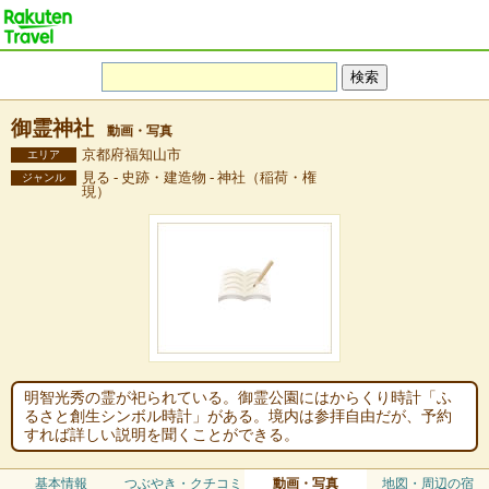
御霊神社
動画・写真
京都府福知山市
エリア
見る - 史跡・建造物 - 神社（稲荷・権
ジャンル
現）
明智光秀の霊が祀られている。御霊公園にはからくり時計「ふ
るさと創生シンボル時計」がある。境内は参拝自由だが、予約
すれば詳しい説明を聞くことができる。
基本情報
つぶやき・クチコミ
動画・写真
地図・周辺の宿