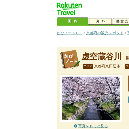
たびノートTOP
>
京都府の観光スポット
>
虚空蔵谷川
京都府京田辺市
エリア
ジ
写真をもっと見る