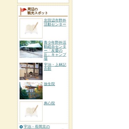
周辺の
観光スポット
京田辺市野外
活動センター
青少年野外活
動総合センタ
ー「友愛の
丘」キャンプ
場
宇治・上林記
念館
放生院
惠心院
宇治・長岡京の