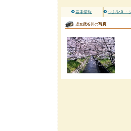
基本情報
つぶやき・
写真
虚空蔵谷川の