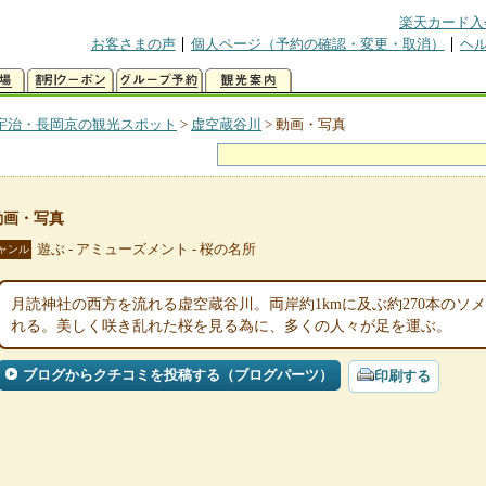
楽天カード入
お客さまの声
個人ページ（予約の確認・変更・取消）
ヘ
宇治・長岡京の観光スポット
>
虚空蔵谷川
>
動画・写真
動画・写真
遊ぶ - アミューズメント - 桜の名所
ャンル
月読神社の西方を流れる虚空蔵谷川。両岸約1kmに及ぶ約270本のソ
れる。美しく咲き乱れた桜を見る為に、多くの人々が足を運ぶ。
ブログからクチコミを投稿する（ブログパーツ）
印刷する