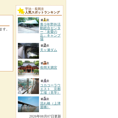
宇治・長岡京
人気スポットランキング
青少年野外活
動総合センタ
ます。
ー「友愛の
丘」キャンプ
場
天ヶ瀬ダム
長岡天満宮
コカコーラウ
エスト 京都
工場（見学）
流れ橋（上津
屋橋）
2026年08月07日更新