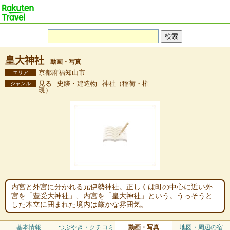
皇大神社
動画・写真
京都府福知山市
エリア
見る - 史跡・建造物 - 神社（稲荷・権
ジャンル
現）
内宮と外宮に分かれる元伊勢神社。正しくは町の中心に近い外
宮を「豊受大神社」、内宮を「皇大神社」という。うっそうと
した木立に囲まれた境内は厳かな雰囲気。
基本情報
つぶやき・クチコミ
動画・写真
地図・周辺の宿