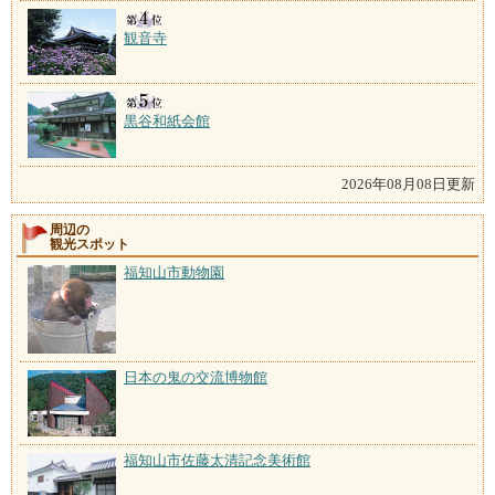
観音寺
黒谷和紙会館
2026年08月08日更新
周辺の
観光スポット
福知山市動物園
日本の鬼の交流博物館
福知山市佐藤太清記念美術館