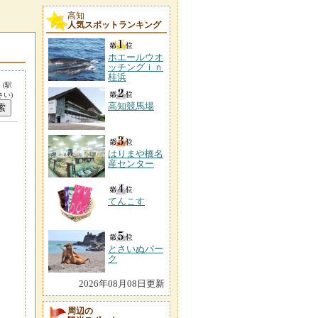
高知
人気スポットランキング
ホエールウオ
ッチングｉｎ
桂浜
。
(駅
い)
高知競馬場
はりまや橋名
産センター
てんこす
とさいぬパー
ク
2026年08月08日更新
周辺の