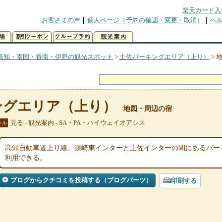
楽天カード入
お客さまの声
個人ページ（予約の確認・変更・取消）
ヘ
高知・南国・香南・伊野の観光スポット
>
土佐パーキングエリア（上り）
>
ングエリア（上り）
地図・周辺の宿
見る - 観光案内 - SA・PA・ハイウェイオアシス
ンル
高知自動車道上り線、須崎東インターと土佐インターの間にあるパー
利用できる。
ブログからクチコミを投稿する（ブログパーツ）
印刷する