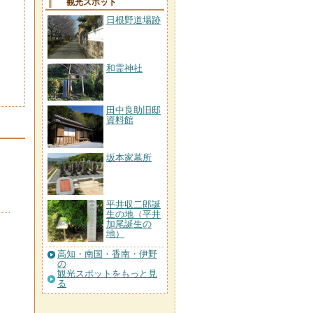
観光スポット
日根野道場跡
和霊神社
田中良助旧邸
資料館
坂本家墓所
平井収二郎誕
生の地（平井
加尾誕生の
地）
高知・南国・香南・伊野
の
観光スポットをもっと見
る