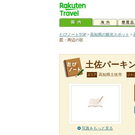
たびノートTOP
>
高知県の観光スポット
>
図・周辺の宿
土佐パーキ
高知県土佐市
エリア
ジャ
写真をもっと見る