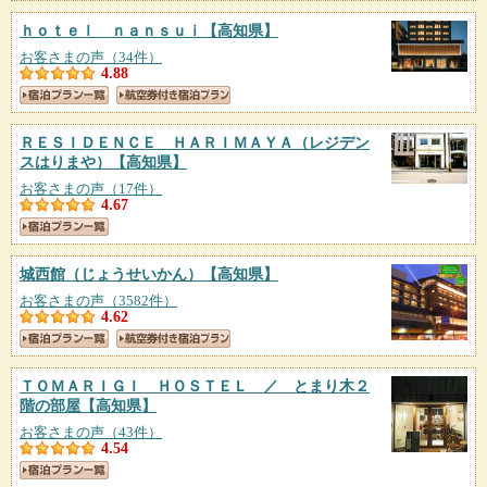
ｈｏｔｅｌ ｎａｎｓｕｉ
【高知県】
お客さまの声（34件）
4.88
ＲＥＳＩＤＥＮＣＥ ＨＡＲＩＭＡＹＡ（レジデン
スはりまや）
【高知県】
お客さまの声（17件）
4.67
城西館（じょうせいかん）
【高知県】
お客さまの声（3582件）
4.62
ＴＯＭＡＲＩＧＩ ＨＯＳＴＥＬ ／ とまり木２
階の部屋
【高知県】
お客さまの声（43件）
4.54