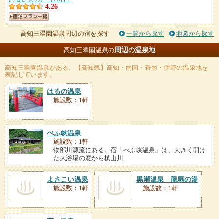
4.26
高知三翠園温泉周辺の宿を探す
一覧から探す
地図から探す
周辺の温泉地
高知三翠園温泉の
高知三翠園温泉
がある、【高知県】高知・南国・香南・伊野の温泉地を
表記しています。
はるの温泉
施設数：1軒
べふ峡温泉
施設数：1軒
物部川源流にある。宿「べふ峡温泉」は、大きく開け
た大浴場の窓から槙山川
よさこい温泉
黒潮温泉 龍馬の湯
施設数：1軒
施設数：1軒