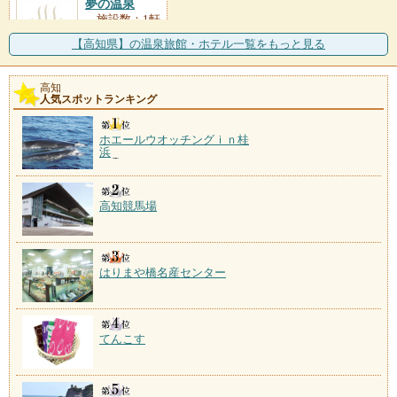
夢の温泉
施設数：1軒
【高知県】の温泉旅館・ホテル一覧をもっと見る
高知
人気スポットランキング
ホエールウオッチングｉｎ桂
浜
高知競馬場
はりまや橋名産センター
てんこす