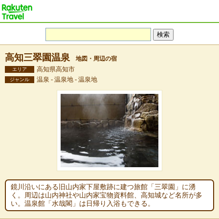
高知三翠園温泉
地図・周辺の宿
高知県高知市
エリア
温泉 - 温泉地 - 温泉地
ジャンル
鏡川沿いにある旧山内家下屋敷跡に建つ旅館「三翠園」に湧
く。周辺は山内神社や山内家宝物資料館、高知城など名所が多
い。温泉館「水哉閣」は日帰り入浴もできる。