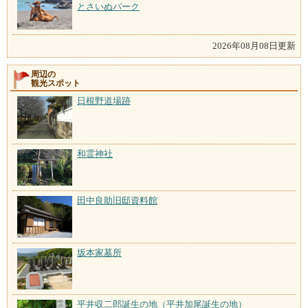
とさいぬパーク
2026年08月08日更新
周辺の
観光スポット
日根野道場跡
和霊神社
田中良助旧邸資料館
坂本家墓所
平井収二郎誕生の地（平井加尾誕生の地）