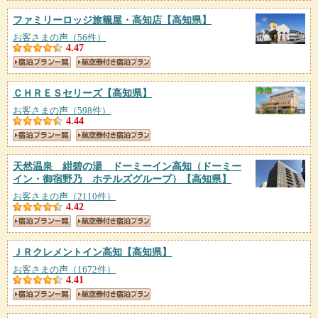
ファミリーロッジ旅籠屋・高知店
【高知県】
お客さまの声（56件）
4.47
ＣＨＲＥＳセリーズ
【高知県】
お客さまの声（598件）
4.44
天然温泉 紺碧の湯 ドーミーイン高知（ドーミー
イン・御宿野乃 ホテルズグループ）
【高知県】
お客さまの声（2110件）
4.42
ＪＲクレメントイン高知
【高知県】
お客さまの声（1672件）
4.41