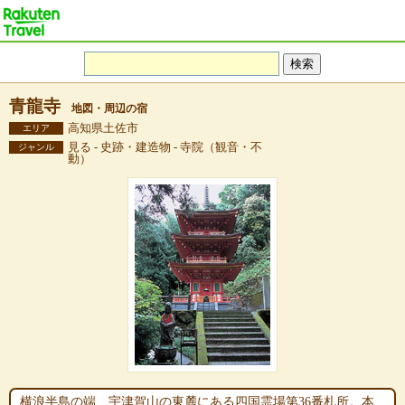
青龍寺
地図・周辺の宿
高知県土佐市
エリア
見る - 史跡・建造物 - 寺院（観音・不
ジャンル
動）
横浪半島の端、宇津賀山の東麓にある四国霊場第36番札所。本