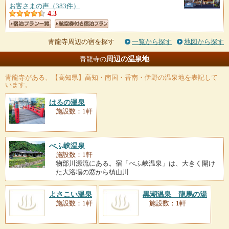
お客さまの声（383件）
4.3
青龍寺周辺の宿を探す
一覧から探す
地図から探す
周辺の温泉地
青龍寺の
青龍寺
がある、【高知県】高知・南国・香南・伊野の温泉地を表記して
います。
はるの温泉
施設数：1軒
べふ峡温泉
施設数：1軒
物部川源流にある。宿「べふ峡温泉」は、大きく開け
た大浴場の窓から槙山川
よさこい温泉
黒潮温泉 龍馬の湯
施設数：1軒
施設数：1軒