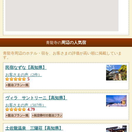
周辺の人気宿
青龍寺の
青龍寺
周辺のホテル・宿を、お客さまの評価が高い順に掲載していま
す。
民宿なずな
【高知県】
お客さまの声（2件）
5
ヴィラ サントリーニ
【高知県】
お客さまの声（507件）
4.79
土佐龍温泉 三陽荘
【高知県】