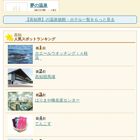
夢の温泉
施設数：1軒
【高知県】の温泉旅館・ホテル一覧をもっと見る
高知
人気スポットランキング
ホエールウオッチングｉｎ桂
浜
高知競馬場
はりまや橋名産センター
てんこす