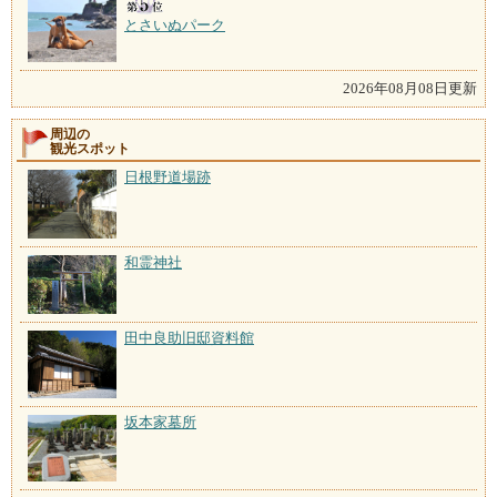
とさいぬパーク
2026年08月08日更新
周辺の
観光スポット
日根野道場跡
和霊神社
田中良助旧邸資料館
坂本家墓所