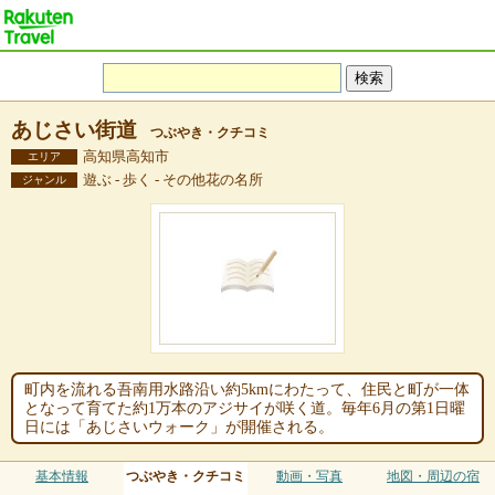
あじさい街道
つぶやき・クチコミ
高知県高知市
エリア
遊ぶ - 歩く - その他花の名所
ジャンル
町内を流れる吾南用水路沿い約5kmにわたって、住民と町が一体
となって育てた約1万本のアジサイが咲く道。毎年6月の第1日曜
日には「あじさいウォーク」が開催される。
基本情報
つぶやき・クチコミ
動画・写真
地図・周辺の宿