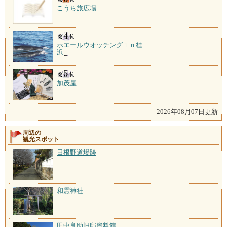
こうち旅広場
ホエールウオッチングｉｎ桂
浜
加茂屋
2026年08月07日更新
周辺の
観光スポット
日根野道場跡
和霊神社
田中良助旧邸資料館