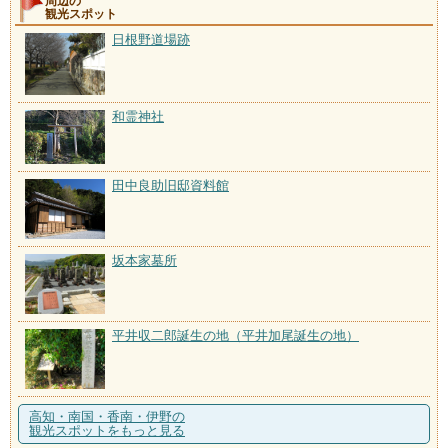
周辺の
観光スポット
日根野道場跡
和霊神社
田中良助旧邸資料館
坂本家墓所
平井収二郎誕生の地（平井加尾誕生の地）
高知・南国・香南・伊野の
観光スポットをもっと見る