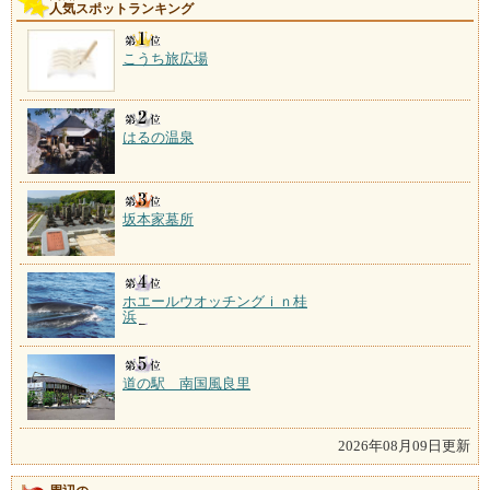
人気スポットランキング
こうち旅広場
はるの温泉
坂本家墓所
ホエールウオッチングｉｎ桂
浜
道の駅 南国風良里
2026年08月09日更新