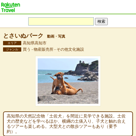
とさいぬパーク
動画・写真
高知県高知市
エリア
買う - 物産販売所 - その他文化施設
ジャンル
高知県の天然記念物「土佐犬」を間近に見学できる施設。土佐
犬の歴史などを学べるほか、横綱の土俵入り、子犬と触れ合え
るツアーも楽しめる。大型犬との散歩ツアーもあり（要予
約）。