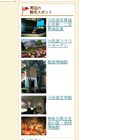
周辺の
観光スポット
小田原市尊徳
記念館・二宮
尊徳生家
小田原フラワ
ーガーデン
報徳博物館
小田原文学館
神奈川県立生
命の星・地球
博物館