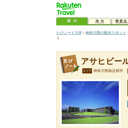
たびノートTOP
>
神奈川県の観光スポット
ミ
アサヒビー
神奈川県南足柄市
エリア