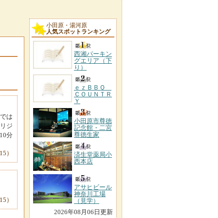
小田原・湯河原
人気スポットランキング
西湘パーキン
グエリア（下
り）
ｅｚＢＢＱ
ＣＯＵＮＴＲ
Ｙ
内では
小田原市尊徳
オリジ
記念館・二宮
尊徳生家
10分
15）
済生堂薬局小
西本店
アサヒビール
神奈川工場
15）
（見学）
2026年08月06日更新