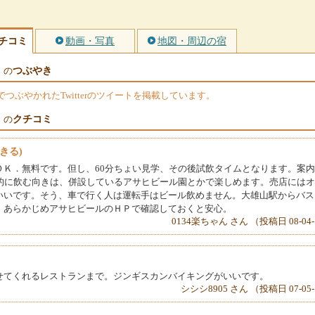
チコミ
動画・写真
地図・周辺の宿
つぶやき
）の
ぶやかれたTwitterのツイートを掲載しています。
クチコミ
）の
きる)
ＯＫ．無料です。但し、60分ちょい見学、その後試飲タイムとなります。案
格的に飲む向きは、併設しているアサヒビール園とかで楽しめます。売店には
いいです。そう、車で行く人は運転手はビール飲めません。大雄山駅からバス
、あらかじめアサヒビールのＨＰで確認しておくと安心。
0134楽ちゃん さん （投稿日 08-04-
せてくれるレストランまで。ジンギスカンバイキングがいいです。
シシシ8905 さん （投稿日 07-05-