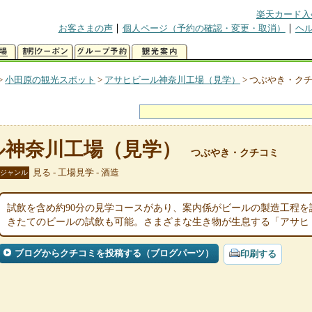
楽天カード入
お客さまの声
個人ページ（予約の確認・変更・取消）
ヘ
>
小田原の観光スポット
>
アサヒビール神奈川工場（見学）
>
つぶやき・ク
ル神奈川工場（見学）
つぶやき・クチコミ
見る - 工場見学 - 酒造
ジャンル
試飲を含め約90分の見学コースがあり、案内係がビールの製造工程
きたてのビールの試飲も可能。さまざまな生き物が生息する「アサヒ
ブログからクチコミを投稿する（ブログパーツ）
印刷する