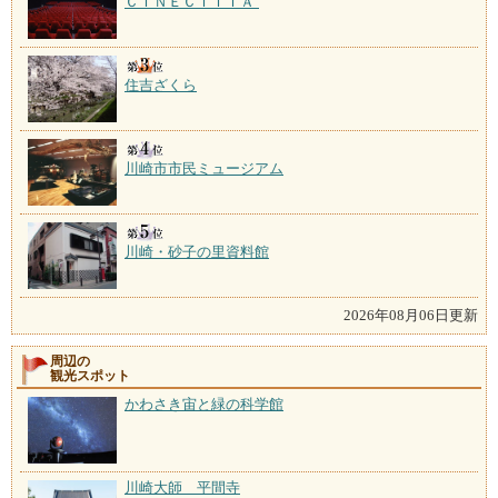
ＣＩＮＥＣＩＴＴＡ’
住吉ざくら
川崎市市民ミュージアム
川崎・砂子の里資料館
2026年08月06日更新
周辺の
観光スポット
かわさき宙と緑の科学館
川崎大師 平間寺