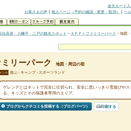
楽天カード入
お客さまの声
個人ページ（予約の確認・変更・取消）
ヘ
安比高原・八幡平・二戸の観光スポット
>
ＡＰＰＩファミリーパーク
>
地図
ァミリーパーク
地図・周辺の宿
遊ぶ - キャンプ - スポーツランド
ャンル
ゲレンデとはネットで完全に仕切られ、安全に思いっきり雪遊びやス
る。キッズとその保護者専用のエリア。
ブログからクチコミを投稿する（ブログパーツ）
印刷する