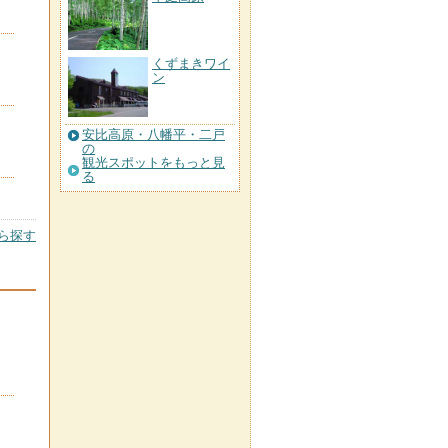
くずまきワイ
ン
安比高原・八幡平・二戸
の
観光スポットをもっと見
る
ら探す