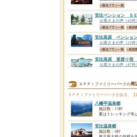
安比ペンション Ｓ
お客さまの声（43件
安比高原 ペンショ
お客さまの声（23件
安比高原 里渡り宿
お客さまの声（47件
ペンション ＳＴＥ
周
ＡＰＰＩファミリーパークの
お客さまの声（9件
ＡＰＰＩファミリーパーク
がある、【
八幡平温泉郷
安比高原 ペンショ
施設数：15軒
お客さまの声（107
夏はトレッキング冬
安比八幡平の食の宿
安比温泉郷
お客さまの声（102
施設数：6軒
東北最大級の規模を誇