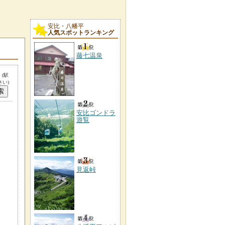
安比・八幡平
人気スポットランキング
藤七温泉
。
(駅
い)
安比ゴンドラ
遊覧
見返峠