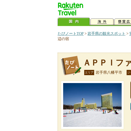
たびノートTOP
>
岩手県の観光スポット
>
辺の宿
ＡＰＰＩフ
岩手県八幡平市
エリア
ジ