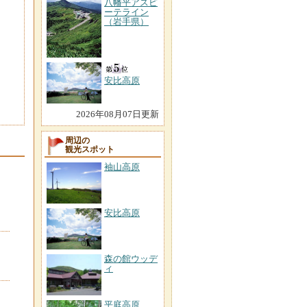
八幡平アスピ
ーテライン
（岩手県）
安比高原
2026年08月07日更新
周辺の
観光スポット
袖山高原
安比高原
森の館ウッデ
ィ
平庭高原