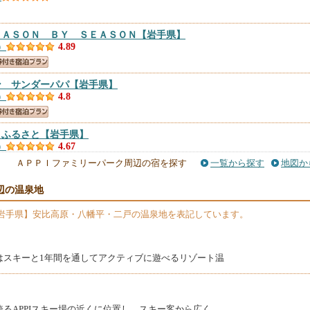
ＥＡＳＯＮ ＢＹ ＳＥＡＳＯＮ
【岩手県】
）
4.89
ン サンダーパパ
【岩手県】
）
4.8
 ふるさと
【岩手県】
）
4.67
ＡＰＰＩファミリーパーク周辺の宿を探す
一覧から探す
地図か
Ｐ
【岩手県】
辺の温泉地
）
4.67
岩手県】安比高原・八幡平・二戸の温泉地を表記しています。
ン むってい
【岩手県】
件）
4.65
はスキーと1年間を通してアクティブに遊べるリゾート温
 四季館 彩冬
【岩手県】
2件）
4.63
るAPPIスキー場の近くに位置し、スキー客から広く