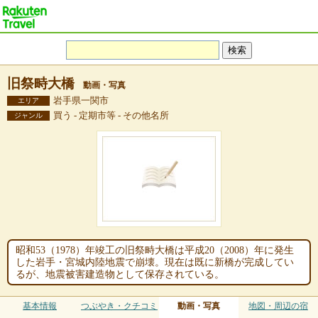
旧祭畤大橋
動画・写真
岩手県一関市
エリア
買う - 定期市等 - その他名所
ジャンル
昭和53（1978）年竣工の旧祭畤大橋は平成20（2008）年に発生
した岩手・宮城内陸地震で崩壊。現在は既に新橋が完成してい
るが、地震被害建造物として保存されている。
基本情報
つぶやき・クチコミ
動画・写真
地図・周辺の宿