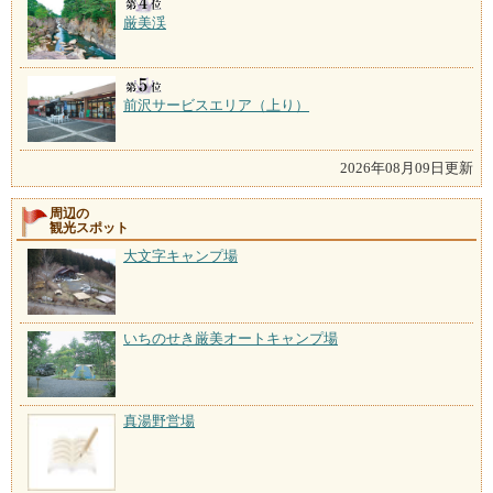
厳美渓
前沢サービスエリア（上り）
2026年08月09日更新
周辺の
観光スポット
大文字キャンプ場
いちのせき厳美オートキャンプ場
真湯野営場