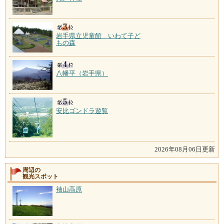
岩手県立児童館 いわて子ど
もの森
八幡平（岩手県）
安比ゴンドラ遊覧
2026年08月06日更新
周辺の
観光スポット
袖山高原