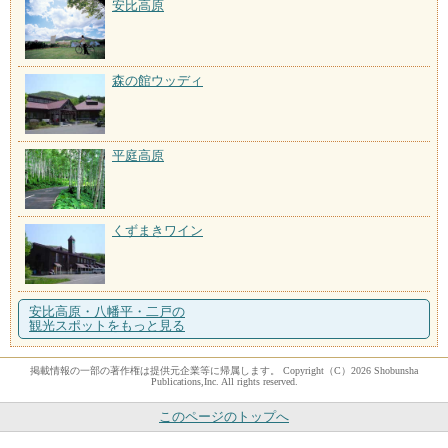
安比高原
森の館ウッディ
平庭高原
くずまきワイン
安比高原・八幡平・二戸の
観光スポットをもっと見る
掲載情報の一部の著作権は提供元企業等に帰属します。 Copyright（C）2026 Shobunsha
Publications,Inc. All rights reserved.
このページのトップへ