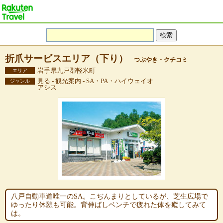
折爪サービスエリア（下り）
つぶやき・クチコミ
岩手県九戸郡軽米町
エリア
見る - 観光案内 - SA・PA・ハイウェイオ
ジャンル
アシス
八戸自動車道唯一のSA。こぢんまりとしているが、芝生広場で
ゆったり休憩も可能。背伸ばしベンチで疲れた体を癒してみて
は。