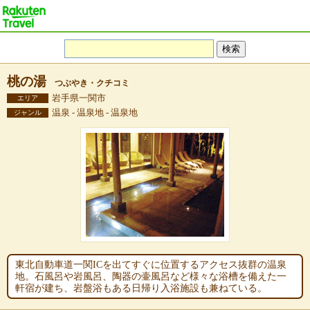
桃の湯
つぶやき・クチコミ
岩手県一関市
エリア
温泉 - 温泉地 - 温泉地
ジャンル
東北自動車道一関ICを出てすぐに位置するアクセス抜群の温泉
地。石風呂や岩風呂、陶器の壷風呂など様々な浴槽を備えた一
軒宿が建ち、岩盤浴もある日帰り入浴施設も兼ねている。