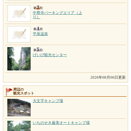
中尊寺パーキングエリア（上
り）
平泉温泉
げいび観光センター
2026年08月06日更新
周辺の
観光スポット
大文字キャンプ場
いちのせき厳美オートキャンプ場