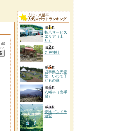
安比・八幡平
人気スポットランキング
折爪サービス
エリア（上
り）
。
(駅
い)
九戸神社
岩手県立児童
館 いわて子
どもの森
八幡平（岩手
県）
安比ゴンドラ
遊覧