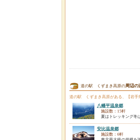
周辺の
道の駅 くずまき高原の
道の駅 くずまき高原
がある、【岩手
八幡平温泉郷
施設数：15軒
夏はトレッキング冬
安比温泉郷
施設数：6軒
東北最大級の規模を誇