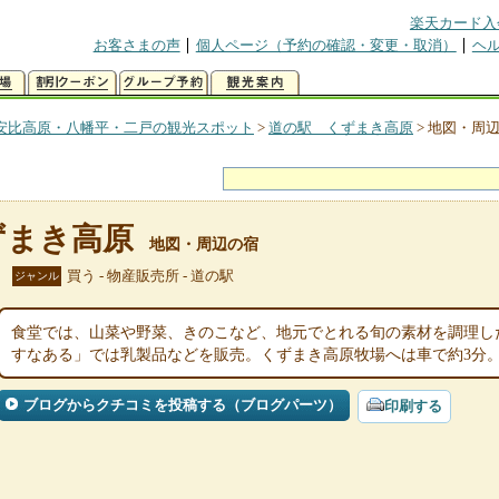
楽天カード入
お客さまの声
個人ページ（予約の確認・変更・取消）
ヘ
安比高原・八幡平・二戸の観光スポット
>
道の駅 くずまき高原
>
地図・周
ずまき高原
地図・周辺の宿
買う - 物産販売所 - 道の駅
ジャンル
食堂では、山菜や野菜、きのこなど、地元でとれる旬の素材を調理し
すなある」では乳製品などを販売。くずまき高原牧場へは車で約3分
ブログからクチコミを投稿する（ブログパーツ）
印刷する