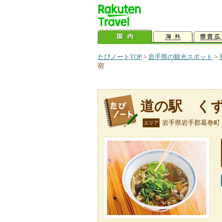
たびノートTOP
>
岩手県の観光スポット
>
宿
道の駅 く
岩手県岩手郡葛巻町
エリア