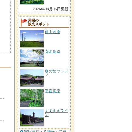
2026年08月06日更新
周辺の
観光スポット
袖山高原
安比高原
森の館ウッデ
ィ
平庭高原
くずまきワイ
ン
安比高原・八幡平・二戸