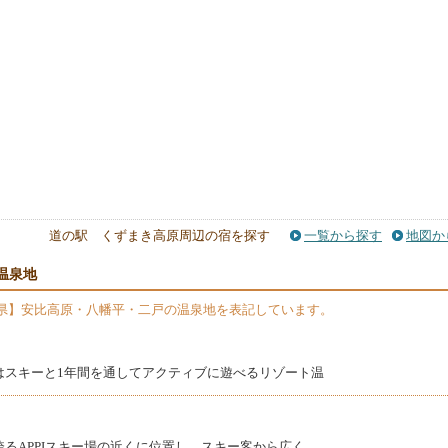
道の駅 くずまき高原周辺の宿を探す
一覧から探す
地図か
温泉地
県】安比高原・八幡平・二戸の温泉地を表記しています。
はスキーと1年間を通してアクティブに遊べるリゾート温
るAPPIスキー場の近くに位置し、スキー客から広く