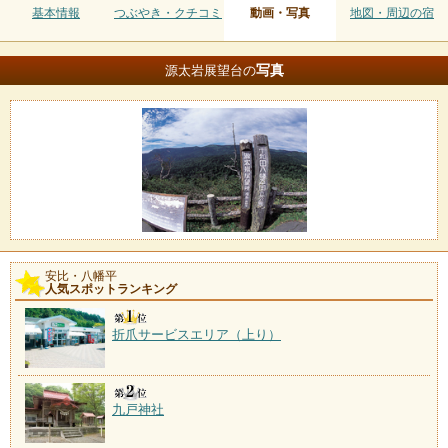
基本情報
つぶやき・クチコミ
動画・写真
地図・周辺の宿
写真
源太岩展望台の
安比・八幡平
人気スポットランキング
折爪サービスエリア（上り）
九戸神社