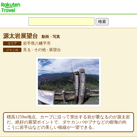
源太岩展望台
動画・写真
岩手県八幡平市
エリア
見る - その他 - 展望台
ジャンル
標高1259m地点、カーブに沿って突出する岩が重なるのが源太岩
だ。絶好の展望ポイントで、ダケカンバやブナなどの樹海の向
こうに岩手山などの美しい稜線が一望できる。