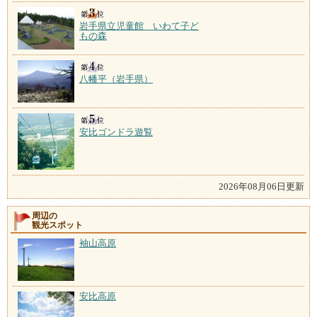
岩手県立児童館 いわて子ど
もの森
八幡平（岩手県）
安比ゴンドラ遊覧
2026年08月06日更新
周辺の
観光スポット
袖山高原
安比高原