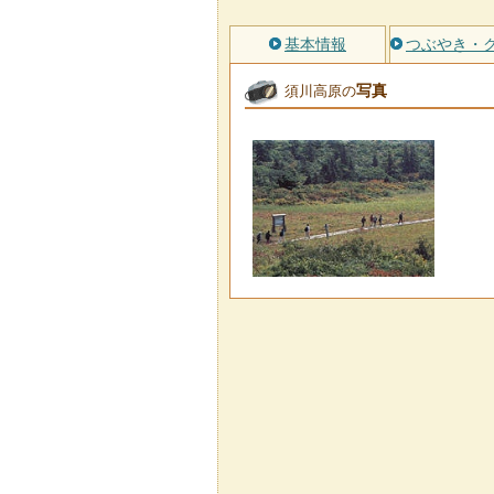
基本情報
つぶやき・
写真
須川高原の