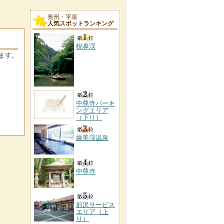
奥州・平泉
人気スポットランキング
猊鼻渓
ます。
中尊寺パーキ
ングエリア
（下り）
厳美渓温泉
中尊寺
前沢サービス
エリア（上
り）