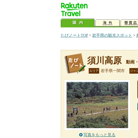
たびノートTOP
>
岩手県の観光スポット
>
須川高原
動画
岩手県一関市
エリア
ジャ
写真をもっと見る