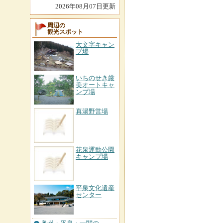
2026年08月07日更新
周辺の
観光スポット
大文字キャン
プ場
いちのせき厳
美オートキャ
ンプ場
真湯野営場
花泉運動公園
キャンプ場
平泉文化遺産
センター