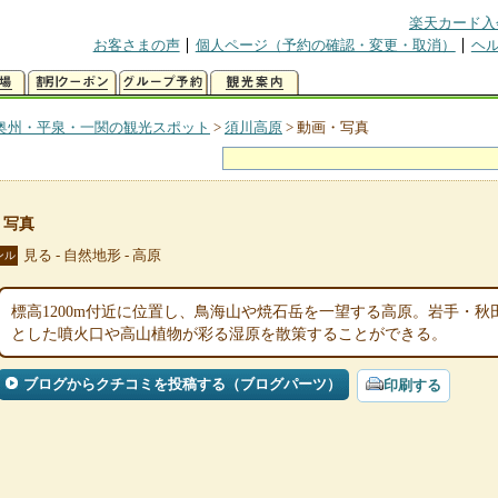
楽天カード入
お客さまの声
個人ページ（予約の確認・変更・取消）
ヘ
奥州・平泉・一関の観光スポット
>
須川高原
>
動画・写真
・写真
見る - 自然地形 - 高原
ンル
標高1200m付近に位置し、鳥海山や焼石岳を一望する高原。岩手・秋
とした噴火口や高山植物が彩る湿原を散策することができる。
ブログからクチコミを投稿する（ブログパーツ）
印刷する