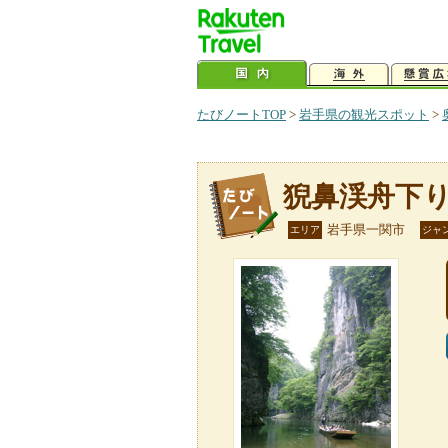
たびノートTOP
>
岩手県の観光スポット
>
猊鼻渓舟下
岩手県一関市
エリア
ジャ