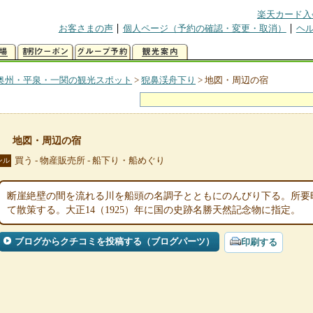
楽天カード入
お客さまの声
個人ページ（予約の確認・変更・取消）
ヘ
奥州・平泉・一関の観光スポット
>
猊鼻渓舟下り
>
地図・周辺の宿
り
地図・周辺の宿
買う - 物産販売所 - 船下り・船めぐり
ンル
断崖絶壁の間を流れる川を船頭の名調子とともにのんびり下る。所要時
て散策する。大正14（1925）年に国の史跡名勝天然記念物に指定。
ブログからクチコミを投稿する（ブログパーツ）
印刷する