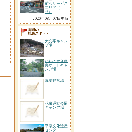
前沢サービス
エリア（上
り）
2026年08月07日更新
周辺の
観光スポット
大文字キャン
プ場
いちのせき厳
美オートキャ
ンプ場
真湯野営場
花泉運動公園
キャンプ場
平泉文化遺産
センター