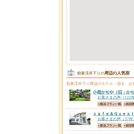
周辺の人気宿
猊鼻渓舟下りの
猊鼻渓舟下り
周辺のホテル・宿を、お
小宿かぢや（旧：か
お客さまの声（122
ｃａｆｅ＆Ｇｕｅｓ
お客さまの声（57件