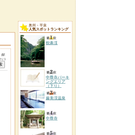
奥州・平泉
人気スポットランキング
猊鼻渓
。
(駅
い)
中尊寺パーキ
ングエリア
（下り）
厳美渓温泉
中尊寺