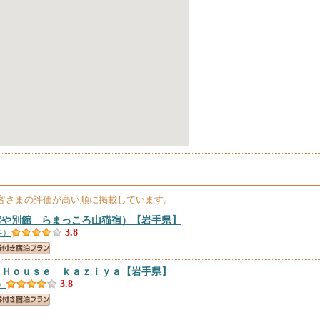
客さまの評価が高い順に掲載しています。
ぢや別館 らまっころ山猫宿）
【岩手県】
件）
3.8
ｔＨｏｕｓｅ ｋａｚｉｙａ
【岩手県】
）
3.8