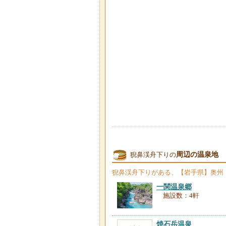
周辺の温泉地
猊鼻渓舟下りの
猊鼻渓舟下り
がある、【岩手県】奥州
一関温泉郷
施設数：4軒
焼石岳温泉