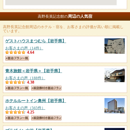
周辺の人気宿
高野長英記念館の
高野長英記念館
周辺のホテル・宿を、お客さまの評価が高い順に掲載し
ています。
ゲストハウスまつむら
【岩手県】
お客さまの声（14件）
4.64
青木旅館＜岩手県＞
【岩手県】
お客さまの声（188件）
4.38
ホテルルートイン奥州
【岩手県】
お客さまの声（565件）
4.25