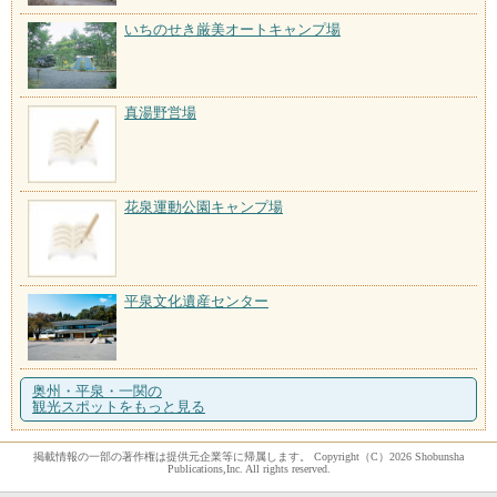
いちのせき厳美オートキャンプ場
真湯野営場
花泉運動公園キャンプ場
平泉文化遺産センター
奥州・平泉・一関の
観光スポットをもっと見る
掲載情報の一部の著作権は提供元企業等に帰属します。 Copyright（C）2026 Shobunsha
Publications,Inc. All rights reserved.