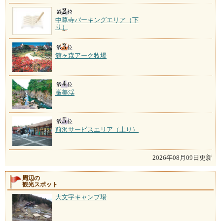
中尊寺パーキングエリア（下
り）
館ヶ森アーク牧場
厳美渓
前沢サービスエリア（上り）
2026年08月09日更新
周辺の
観光スポット
大文字キャンプ場