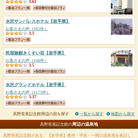
3.61
水沢サンパレスホテル
【岩手県】
お客さまの声（565件）
3.5
民宿旅館きくすい荘
【岩手県】
お客さまの声（108件）
3.5
水沢グランドホテル
【岩手県】
お客さまの声（1175件）
3.37
高野長英記念館周辺の宿を探す
一覧から探す
地図から探す
周辺の温泉地
高野長英記念館の
高野長英記念館
がある、【岩手県】奥州・平泉・一関の温泉地を表記し