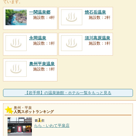
ています。
一関温泉郷
焼石岳温泉
施設数：4軒
施設数：2軒
永岡温泉
須川高原温泉
施設数：1軒
施設数：1軒
奥州平泉温泉
施設数：1軒
【岩手県】の温泉旅館・ホテル一覧をもっと見る
奥州・平泉
人気スポットランキング
らら・いわて平泉店