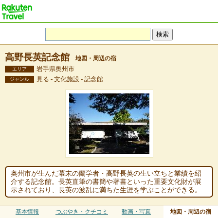
高野長英記念館
地図・周辺の宿
岩手県奥州市
エリア
見る - 文化施設 - 記念館
ジャンル
奥州市が生んだ幕末の蘭学者・高野長英の生い立ちと業績を紹
介する記念館。長英直筆の書簡や著書といった重要文化財が展
示されており、長英の波乱に満ちた生涯を学ぶことができる。
基本情報
つぶやき・クチコミ
動画・写真
地図・周辺の宿