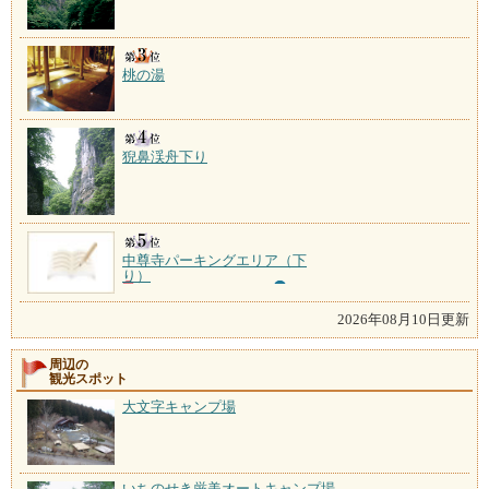
桃の湯
猊鼻渓舟下り
中尊寺パーキングエリア（下
り）
2026年08月10日更新
周辺の
観光スポット
大文字キャンプ場
いちのせき厳美オートキャンプ場