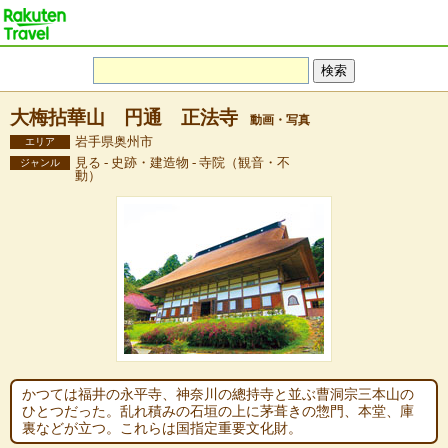
大梅拈華山 円通 正法寺
動画・写真
岩手県奥州市
エリア
見る - 史跡・建造物 - 寺院（観音・不
ジャンル
動）
かつては福井の永平寺、神奈川の總持寺と並ぶ曹洞宗三本山の
ひとつだった。乱れ積みの石垣の上に茅葺きの惣門、本堂、庫
裏などが立つ。これらは国指定重要文化財。