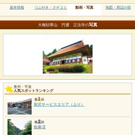
基本情報
つぶやき・クチコミ
動画・写真
地図・周辺の宿
写真
大梅拈華山 円通 正法寺の
奥州・平泉
人気スポットランキング
前沢サービスエリア（上り）
猊鼻渓