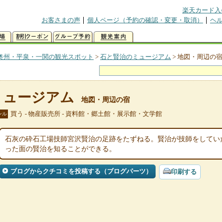
楽天カード入
お客さまの声
個人ページ（予約の確認・変更・取消）
ヘ
奥州・平泉・一関の観光スポット
>
石と賢治のミュージアム
>
地図・周辺の
ミュージアム
地図・周辺の宿
買う - 物産販売所 - 資料館・郷土館・展示館・文学館
ンル
石灰の砕石工場技師宮沢賢治の足跡をたずねる。賢治が技師をしてい
った面の賢治を知ることができる。
ブログからクチコミを投稿する（ブログパーツ）
印刷する