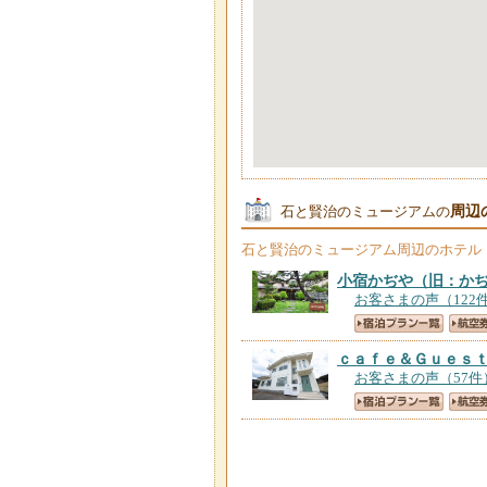
周辺
石と賢治のミュージアムの
石と賢治のミュージアム
周辺のホテル
小宿かぢや（旧：か
お客さまの声（122
ｃａｆｅ＆Ｇｕｅｓ
お客さまの声（57件