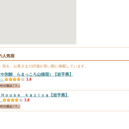
の人気宿
・宿を、お客さまの評価が高い順に掲載しています。
ぢや別館 らまっころ山猫宿）
【岩手県】
件）
3.8
ｔＨｏｕｓｅ ｋａｚｉｙａ
【岩手県】
）
3.8