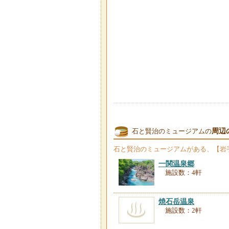
周辺
石と賢治のミュージアムの
石と賢治のミュージアム
がある、【岩
一関温泉郷
施設数：4軒
焼石岳温泉
施設数：2軒