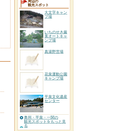
周辺の
観光スポット
大文字キャン
プ場
いちのせき厳
美オートキャ
ンプ場
真湯野営場
花泉運動公園
キャンプ場
平泉文化遺産
センター
奥州・平泉・一関の
観光スポットをもっと見
る