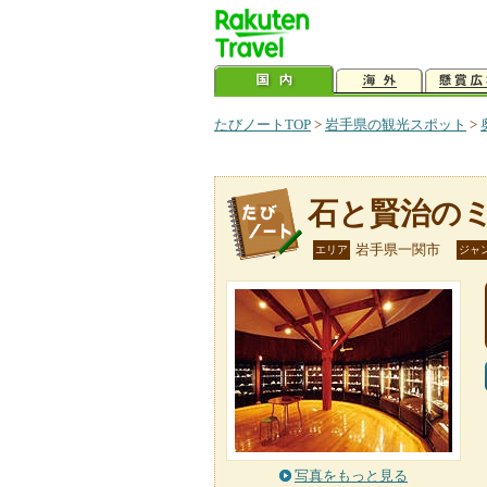
たびノートTOP
>
岩手県の観光スポット
>
石と賢治の
岩手県一関市
エリア
ジャ
写真をもっと見る