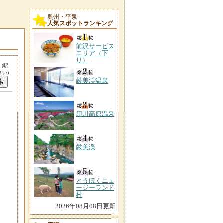
奥州・平泉
人気スポットランキング
前沢サービス
エリア（下
り）
。
(駅
い)
厳美渓温泉
須川高原温泉
厳美渓
とうほくニュ
ージーランド
村
2026年08月08日更新