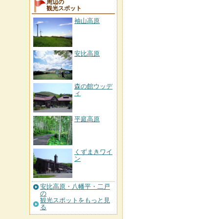
周辺の
観光スポット
袖山高原
安比高原
森の館ウッデ
ィ
平庭高原
くずまきワイ
ン
安比高原・八幡平・二戸
の
観光スポットをもっと見
る