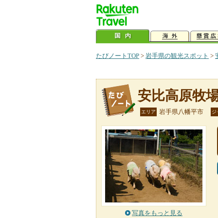
たびノートTOP
>
岩手県の観光スポット
>
安比高原牧
岩手県八幡平市
エリア
ジ
写真をもっと見る