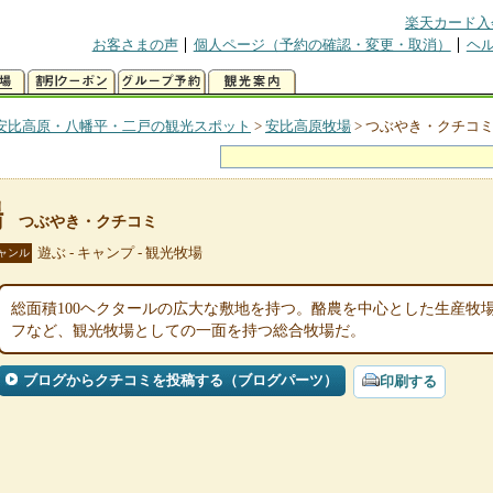
楽天カード入
お客さまの声
個人ページ（予約の確認・変更・取消）
ヘ
安比高原・八幡平・二戸の観光スポット
>
安比高原牧場
>
つぶやき・クチコ
場
つぶやき・クチコミ
遊ぶ - キャンプ - 観光牧場
ャンル
総面積100ヘクタールの広大な敷地を持つ。酪農を中心とした生産牧
フなど、観光牧場としての一面を持つ総合牧場だ。
ブログからクチコミを投稿する（ブログパーツ）
印刷する