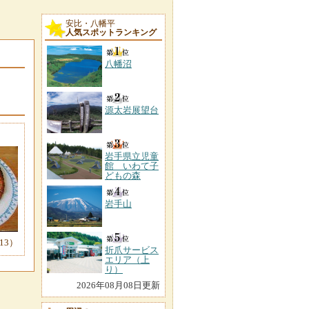
安比・八幡平
人気スポットランキング
八幡沼
源太岩展望台
岩手県立児童
館 いわて子
どもの森
岩手山
13）
折爪サービス
エリア（上
り）
2026年08月08日更新