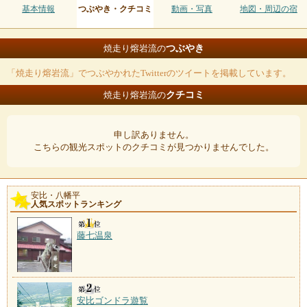
基本情報
つぶやき・クチコミ
動画・写真
地図・周辺の宿
つぶやき
焼走り熔岩流の
「焼走り熔岩流」でつぶやかれたTwitterのツイートを掲載しています。
クチコミ
焼走り熔岩流の
申し訳ありません。
こちらの観光スポットのクチコミが見つかりませんでした。
安比・八幡平
人気スポットランキング
藤七温泉
安比ゴンドラ遊覧