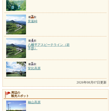
見返峠
八幡平アスピーテライン（岩
手県）
安比高原
2026年08月07日更新
周辺の
観光スポット
袖山高原