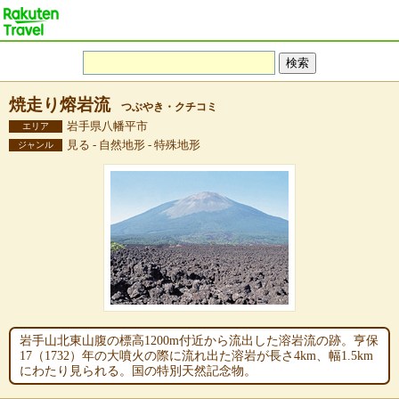
焼走り熔岩流
つぶやき・クチコミ
岩手県八幡平市
エリア
見る - 自然地形 - 特殊地形
ジャンル
岩手山北東山腹の標高1200m付近から流出した溶岩流の跡。亨保
17（1732）年の大噴火の際に流れ出た溶岩が長さ4km、幅1.5km
にわたり見られる。国の特別天然記念物。