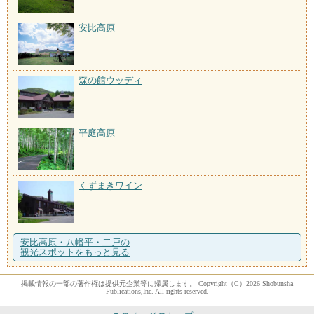
安比高原
森の館ウッディ
平庭高原
くずまきワイン
安比高原・八幡平・二戸の
観光スポットをもっと見る
掲載情報の一部の著作権は提供元企業等に帰属します。 Copyright（C）2026 Shobunsha
Publications,Inc. All rights reserved.