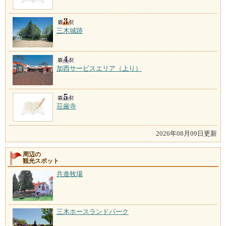
三木城跡
加西サービスエリア（上り）
荘厳寺
2026年08月09日更新
周辺の
観光スポット
共進牧場
三木ホースランドパーク