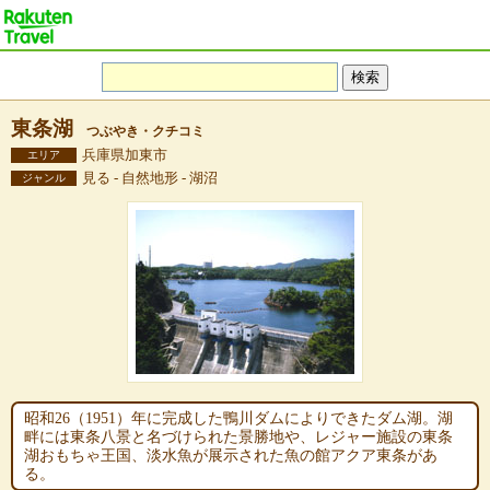
東条湖
つぶやき・クチコミ
兵庫県加東市
エリア
見る - 自然地形 - 湖沼
ジャンル
昭和26（1951）年に完成した鴨川ダムによりできたダム湖。湖
畔には東条八景と名づけられた景勝地や、レジャー施設の東条
湖おもちゃ王国、淡水魚が展示された魚の館アクア東条があ
る。