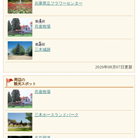
兵庫県立フラワーセンター
共進牧場
三木城跡
2026年08月07日更新
周辺の
観光スポット
共進牧場
三木ホースランドパーク
五百羅漢