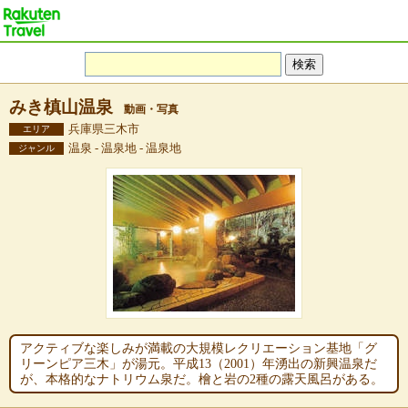
みき槙山温泉
動画・写真
兵庫県三木市
エリア
温泉 - 温泉地 - 温泉地
ジャンル
アクティブな楽しみが満載の大規模レクリエーション基地「グ
リーンピア三木」が湯元。平成13（2001）年湧出の新興温泉だ
が、本格的なナトリウム泉だ。檜と岩の2種の露天風呂がある。