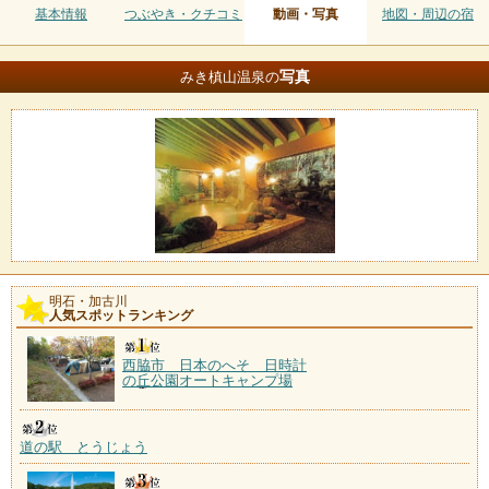
基本情報
つぶやき・クチコミ
動画・写真
地図・周辺の宿
写真
みき槙山温泉の
明石・加古川
人気スポットランキング
西脇市 日本のへそ 日時計
の丘公園オートキャンプ場
道の駅 とうじょう