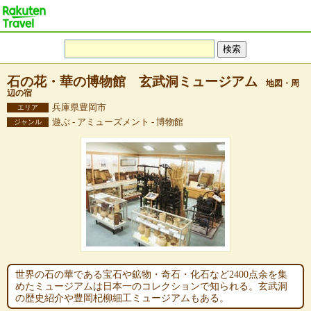
石の花・華の博物館 玄武洞ミュージアム
地図・周
辺の宿
兵庫県豊岡市
エリア
遊ぶ - アミューズメント - 博物館
ジャンル
世界の石の華である宝石や鉱物・奇石・化石など2400点余を集
めたミュージアムは日本一のコレクションで知られる。玄武洞
の歴史紹介や豊岡杞柳細工ミュージアムもある。