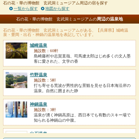
石の花・華の博物館 玄武洞ミュージアム周辺の宿を探す
一覧から探す
地図から探す
周辺の温泉地
石の花・華の博物館 玄武洞ミュージアムの
石の花・華の博物館 玄武洞ミュージアム
がある、【兵庫県】城崎温
泉・豊岡・出石・神鍋の温泉地を表記しています。
城崎温泉
施設数：60軒
島崎藤村や志賀直哉、司馬遼太郎はじめ多くの文人墨
客に愛された、文学の香
竹野温泉
施設数：5軒
打ち寄せる荒波が男性的な景観を見せる日本海沿岸の
温泉。自然に囲まれた静
神鍋温泉
施設数：3軒
温泉が湧く神鍋高原は、西日本でも有数のスキー場で
知られる神鍋山の中腹。
出石温泉