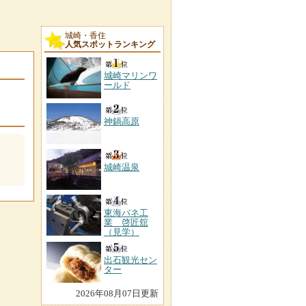
城崎・香住
人気スポットランキング
城崎マリンワ
ールド
神鍋高原
城崎温泉
東海バネ工
業 啓匠舘
（見学）
出石観光セン
ター
2026年08月07日更新