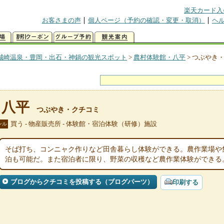
楽天カード入
お客さまの声
個人ページ（予約の確認・変更・取消）
ヘ
城崎温泉・豊岡・出石・神鍋の観光スポット
>
農村体験館・八平
>
つぶやき
・八平
つぶやき・クチコミ
買う - 物産販売所 - 体験館・宿泊体験（研修）施設
ンル
そば打ち、コンニャク作りなど田舎暮らし体験ができる。農作業場や
泊も可能だ。また宿泊者に限り、野菜の収穫など農作業体験ができる
ブログからクチコミを投稿する（ブログパーツ）
印刷する