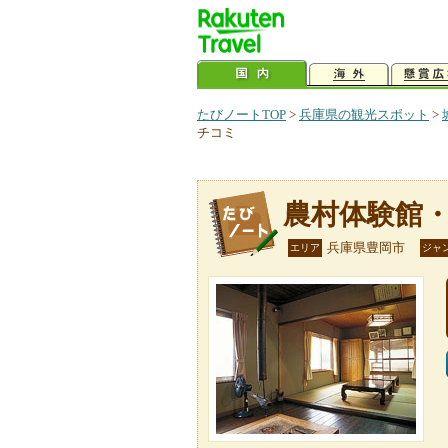
たびノートTOP
>
兵庫県の観光スポット
>
チコミ
農村体験館
兵庫県豊岡市
エリア
ジャ