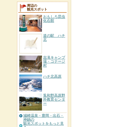
周辺の
観光スポット
おもしろ昆虫
化石館
道の駅 ハチ
北
吉滝キャンプ
場・コテージ
村
ハチ北高原
兎和野高原野
外教育センタ
ー
城崎温泉・豊岡・出石・
神鍋の
観光スポットをもっと見