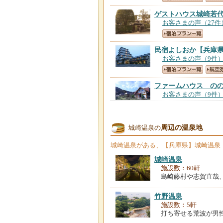
ゲストハウス城崎若
お客さまの声（27件
民宿よしおか
【兵庫
お客さまの声（9件
ファームハウス の
お客さまの声（9件
城崎 一日一組の隠
周辺の温泉地
城崎温泉の
お客さまの声（8件
城崎温泉
がある、【兵庫県】城崎温泉
城崎温泉
施設数：60軒
島崎藤村や志賀直哉
ＫＩＮＯＳＡＫＩ 
お客さまの声（8件
竹野温泉
施設数：5軒
打ち寄せる荒波が男