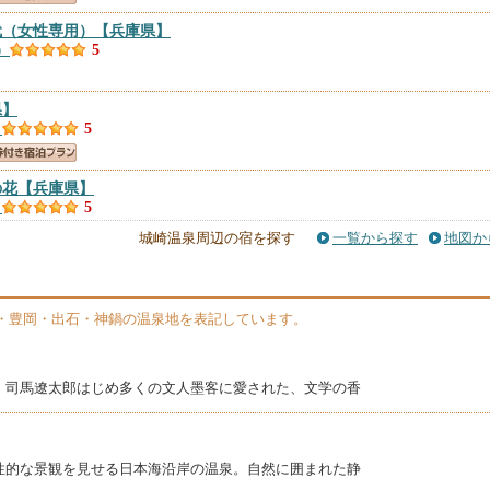
代（女性専用）
【兵庫県】
）
5
県】
）
5
の花
【兵庫県】
）
5
城崎温泉周辺の宿を探す
一覧から探す
地図か
れ宿 てらかわ
【兵庫県】
）
5
・豊岡・出石・神鍋の温泉地を表記しています。
、司馬遼太郎はじめ多くの文人墨客に愛された、文学の香
ＫＮＯＴ
【兵庫県】
）
5
性的な景観を見せる日本海沿岸の温泉。自然に囲まれた静