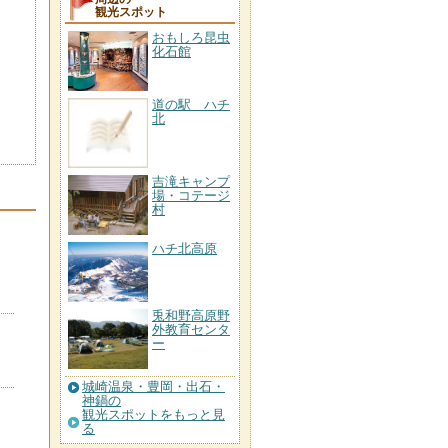
観光スポット
おもしろ昆虫
化石館
道の駅 ハチ
北
吉滝キャンプ
場・コテージ
村
ハチ北高原
兎和野高原野
外教育センタ
ー
城崎温泉・豊岡・出石・
神鍋の
観光スポットをもっと見
る