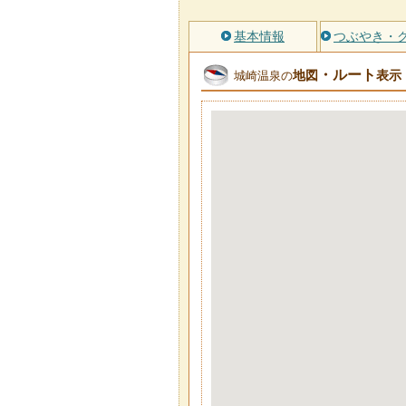
基本情報
つぶやき・
・ルート
地図
表示
城崎温泉の