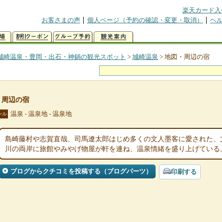
楽天カード入
お客さまの声
個人ページ（予約の確認・変更・取消）
ヘ
城崎温泉・豊岡・出石・神鍋の観光スポット
>
城崎温泉
>
地図・周辺の宿
・周辺の宿
温泉 - 温泉地 - 温泉地
ンル
島崎藤村や志賀直哉、司馬遼太郎はじめ多くの文人墨客に愛された、
川の両岸に旅館やみやげ物屋が軒を連ね、温泉情緒を盛り上げている
ブログからクチコミを投稿する（ブログパーツ）
印刷する