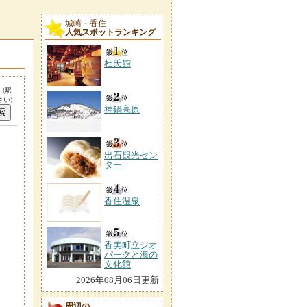
城崎・香住
人気スポットランキング
杜氏館
。
(駅
い)
神鍋高原
出石観光セン
ター
香住温泉
香美町立ジオ
パークと海の
文化館
2026年08月06日更新
周辺の