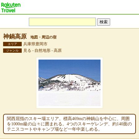
神鍋高原
地図・周辺の宿
兵庫県豊岡市
エリア
見る - 自然地形 - 高原
ジャンル
関西屈指のスキー場エリア。標高469mの神鍋山を中心に、周囲
を1000m級の山々に囲まれる。4つのスキーゲレンデ、約140面の
テニスコートやキャンプ場など一年中楽しめる。