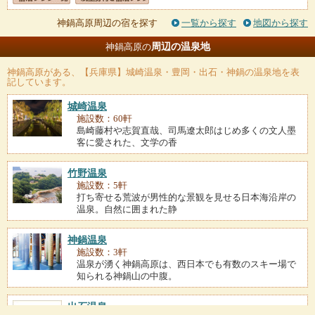
神鍋高原周辺の宿を探す
一覧から探す
地図から探す
周辺の温泉地
神鍋高原の
神鍋高原
がある、【兵庫県】城崎温泉・豊岡・出石・神鍋の温泉地を表
記しています。
城崎温泉
施設数：60軒
島崎藤村や志賀直哉、司馬遼太郎はじめ多くの文人墨
客に愛された、文学の香
竹野温泉
施設数：5軒
打ち寄せる荒波が男性的な景観を見せる日本海沿岸の
温泉。自然に囲まれた静
神鍋温泉
施設数：3軒
温泉が湧く神鍋高原は、西日本でも有数のスキー場で
知られる神鍋山の中腹。
出石温泉