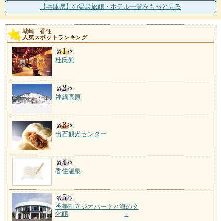
施設数：1軒
【兵庫県】の温泉旅館・ホテル一覧をもっと見る
今もなお、いにしえの町並と風情が残る城下町に湧く
温泉。小京都らしい情緒
城崎・香住
人気スポットランキング
日和山温泉
施設数：1軒
杜氏館
神鍋高原
出石観光センター
香住温泉
香美町立ジオパークと海の文
化館