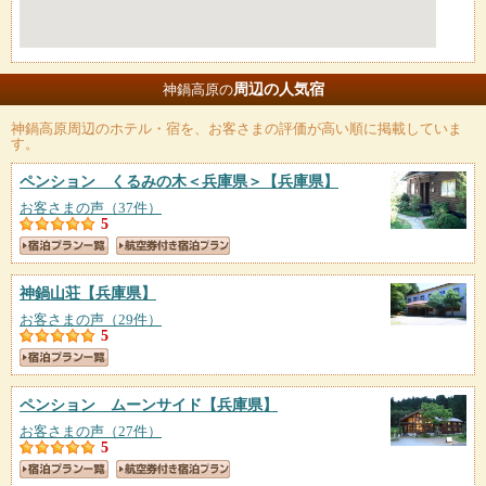
周辺の人気宿
神鍋高原の
神鍋高原
周辺のホテル・宿を、お客さまの評価が高い順に掲載していま
す。
ペンション くるみの木＜兵庫県＞
【兵庫県】
お客さまの声（37件）
5
神鍋山荘
【兵庫県】
お客さまの声（29件）
5
ペンション ムーンサイド
【兵庫県】
お客さまの声（27件）
5