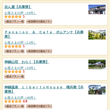
志ん屋
【兵庫県】
お客さまの声（16件）
5
Ｐｅｎｓｉｏｎ ＆ Ｃａｆｅ ポムアンナ
【兵庫
県】
お客さまの声（12件）
5
神鍋山荘 わらく
【兵庫県】
お客さまの声（10件）
5
神鍋温泉 ＬｉｂｅｒｔｙＨｏｕｓｅ 権兵衛
【兵
庫県】
お客さまの声（46件）
4.8