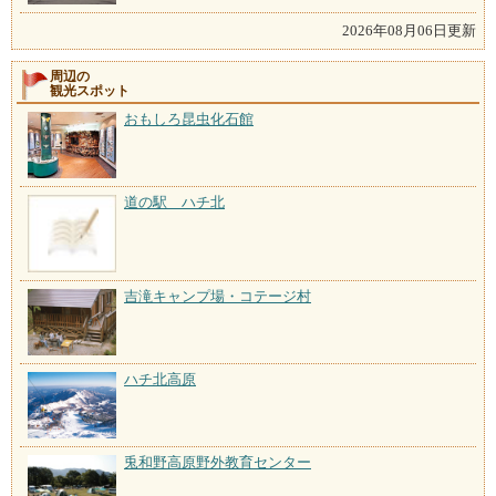
2026年08月06日更新
周辺の
観光スポット
おもしろ昆虫化石館
道の駅 ハチ北
吉滝キャンプ場・コテージ村
ハチ北高原
兎和野高原野外教育センター