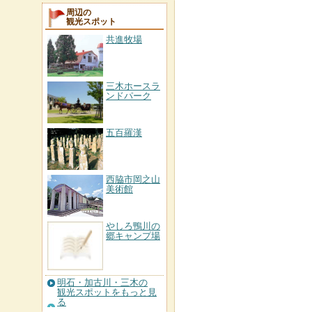
周辺の
観光スポット
共進牧場
三木ホースラ
ンドパーク
五百羅漢
西脇市岡之山
美術館
やしろ鴨川の
郷キャンプ場
明石・加古川・三木の
観光スポットをもっと見
る