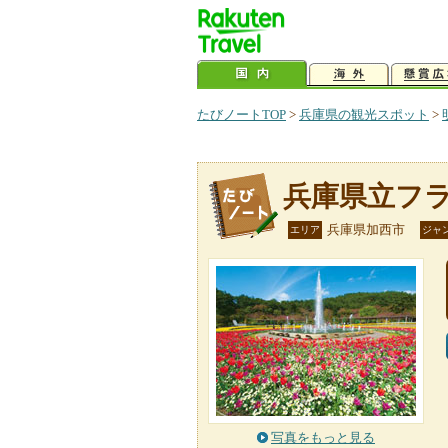
たびノートTOP
>
兵庫県の観光スポット
>
兵庫県立フ
兵庫県加西市
エリア
ジャ
写真をもっと見る