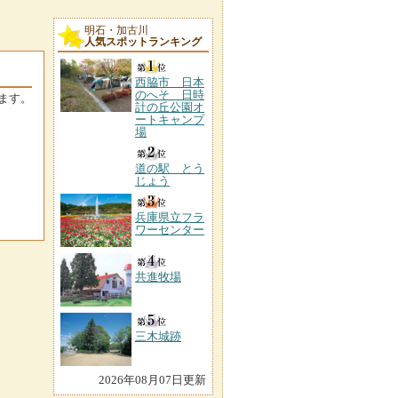
明石・加古川
人気スポットランキング
西脇市 日本
のへそ 日時
ます。
計の丘公園オ
ートキャンプ
場
道の駅 とう
じょう
兵庫県立フラ
ワーセンター
共進牧場
三木城跡
2026年08月07日更新