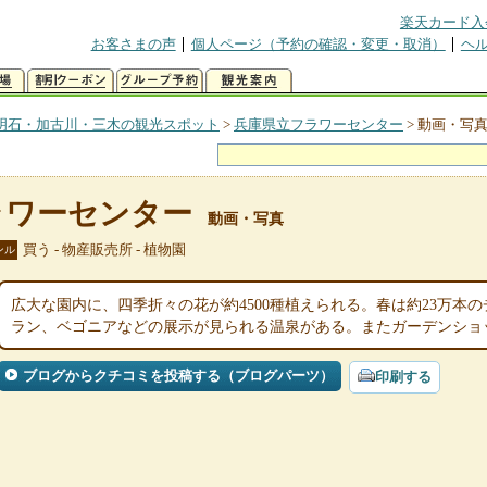
楽天カード入
お客さまの声
個人ページ（予約の確認・変更・取消）
ヘ
明石・加古川・三木の観光スポット
>
兵庫県立フラワーセンター
>
動画・写
ラワーセンター
動画・写真
買う - 物産販売所 - 植物園
ンル
広大な園内に、四季折々の花が約4500種植えられる。春は約23万本
ラン、ベゴニアなどの展示が見られる温泉がある。またガーデンショ
ブログからクチコミを投稿する（ブログパーツ）
印刷する