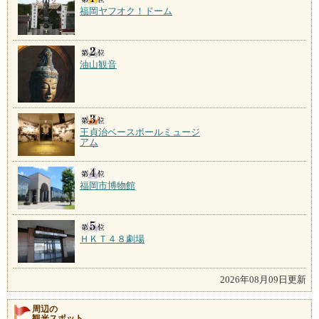
福岡ヤフオク！ドーム
油山観音
王貞治ベースボールミュージ
アム
福岡市博物館
ＨＫＴ４８劇場
2026年08月09日更新
周辺の
観光スポット