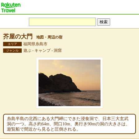
芥屋の大門
地図・周辺の宿
福岡県糸島市
エリア
遊ぶ - キャンプ - 洞窟
ジャンル
糸島半島の北西にある大門岬にできた浸食洞で、日本三大玄武
洞の一つ。高さ約64m、間口10m、奥行き90mの洞の大きさは、
遊覧船で間近から見ると圧倒される。