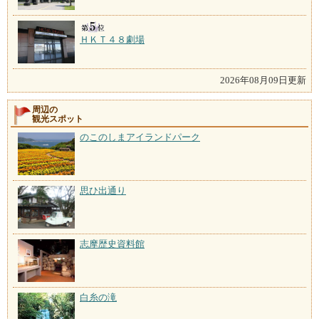
ＨＫＴ４８劇場
2026年08月09日更新
周辺の
観光スポット
のこのしまアイランドパーク
思ひ出通り
志摩歴史資料館
白糸の滝