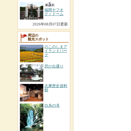
福岡ヤフオ
ク！ドーム
2026年08月07日更新
周辺の
観光スポット
のこのしまア
イランドパー
ク
思ひ出通り
志摩歴史資料
館
白糸の滝