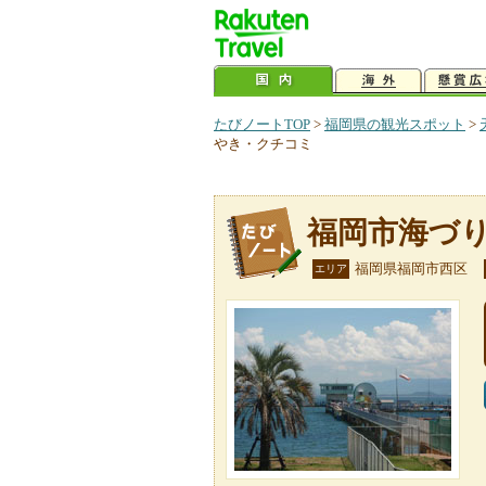
たびノートTOP
>
福岡県の観光スポット
>
やき・クチコミ
福岡市海づ
福岡県福岡市西区
エリア