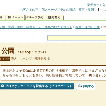
楽天カード入
お客さまの声
個人ページ（予約の確認・変更・取消）
ヘ
天神・中洲・薬院・福岡ドーム・糸島の観光スポット
>
福岡市海づり公園
>
り公園
つぶやき・クチコミ
遊ぶ - キャンプ - 管理釣り場
ジャンル
海上沖およそ400mにあるT字型の釣り桟橋で、四季折々にさまざま
月から10月がもっとも多い。釣り指導員が常駐していて、初心者も安
ブログからクチコミを投稿する（ブログパーツ）
印刷する