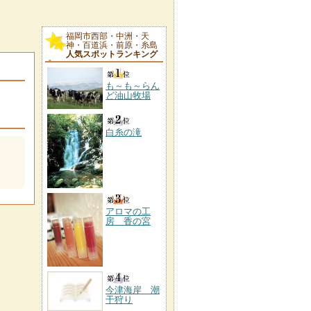
福岡市西部・中洲・天
神・百道浜・前原・糸島
人気スポットランキング
も～も～らん
ど油山牧場
白糸の滝
アロマの工
房 香の宮
今津海岸 潮
干狩り