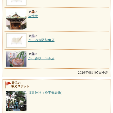
自性院
かゞみや駅前角店
かゞみや ベル店
2026年08月07日更新
周辺の
観光スポット
福井神社（松平春嶽像）