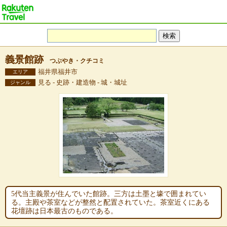
義景館跡
つぶやき・クチコミ
福井県福井市
エリア
見る - 史跡・建造物 - 城・城址
ジャンル
5代当主義景が住んでいた館跡。三方は土墨と壕で囲まれてい
る。主殿や茶室などが整然と配置されていた。茶室近くにある
花壇跡は日本最古のものである。