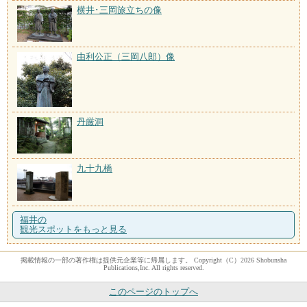
横井･三岡旅立ちの像
由利公正（三岡八郎）像
丹厳洞
九十九橋
福井の
観光スポットをもっと見る
掲載情報の一部の著作権は提供元企業等に帰属します。 Copyright（C）2026 Shobunsha
Publications,Inc. All rights reserved.
このページのトップへ