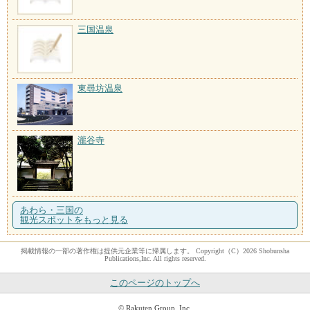
三国温泉
東尋坊温泉
瀧谷寺
あわら・三国の
観光スポットをもっと見る
掲載情報の一部の著作権は提供元企業等に帰属します。 Copyright（C）2026 Shobunsha
Publications,Inc. All rights reserved.
このページのトップへ
© Rakuten Group, Inc.