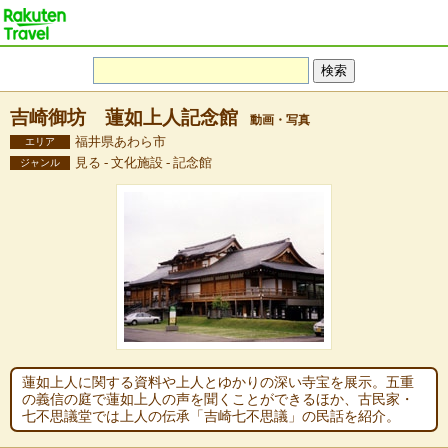
吉崎御坊 蓮如上人記念館
動画・写真
福井県あわら市
エリア
見る - 文化施設 - 記念館
ジャンル
蓮如上人に関する資料や上人とゆかりの深い寺宝を展示。五重
の義信の庭で蓮如上人の声を聞くことができるほか、古民家・
七不思議堂では上人の伝承「吉崎七不思議」の民話を紹介。