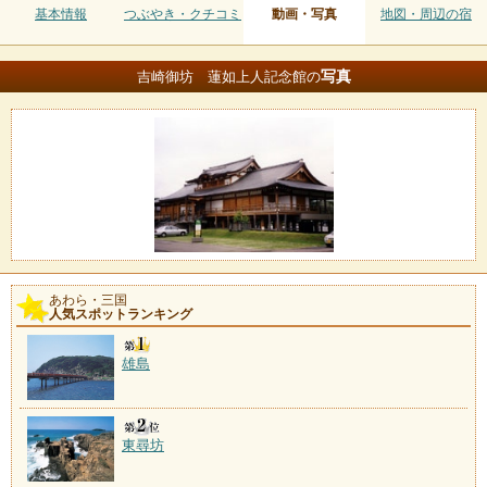
基本情報
つぶやき・クチコミ
動画・写真
地図・周辺の宿
写真
吉崎御坊 蓮如上人記念館の
あわら・三国
人気スポットランキング
雄島
東尋坊