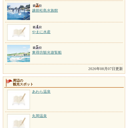
越前松島水族館
やまに水産
東尋坊観光遊覧船
2026年08月07日更新
周辺の
観光スポット
あわら温泉
丸岡温泉