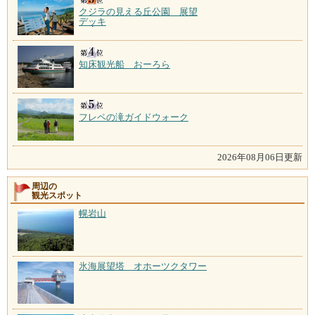
クジラの見える丘公園 展望
デッキ
知床観光船 おーろら
フレペの滝ガイドウォーク
2026年08月06日更新
周辺の
観光スポット
幌岩山
氷海展望塔 オホーツクタワー