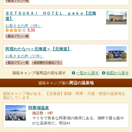
ＢＥＴＳＵＫＡＩ ＨＯＴＥＬ ｐｅｋｏ
【北海
道】
お客さまの声（3件）
3.33
民宿わたなべ＜北海道＞
【北海道】
お客さまの声（57件）
築拓キャンプ場周辺の宿を探す
一覧から探す
地図から探す
周辺の温泉地
築拓キャンプ場の
築拓キャンプ場
がある、【北海道】釧路・阿寒・川湯・根室の温泉地を
表記しています。
阿寒湖温泉
施設数：6軒
マリモで有名な阿寒湖の南岸にある。湖畔で最も賑や
かな温泉街だ。明治41