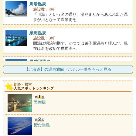
川湯温泉
施設数：4軒
「川湯」という名の通り、湯だまりからあふれ出た温
泉が川となって温泉街を
摩周温泉
施設数：3軒
開湯は明治初期で、かつては弟子屈温泉と呼んだ。現
在は名を改めて摩周湖へ
尾岱沼温泉
施設数：2軒
【北海道】の温泉旅館・ホテル一覧をもっと見る
中標津町の市街地に近接し、空港や周辺観光地へのア
クセスもよい。アットホ
釧路・根室
人気スポットランキング
雄阿寒温泉
施設数：1軒
幣舞橋
野付半島