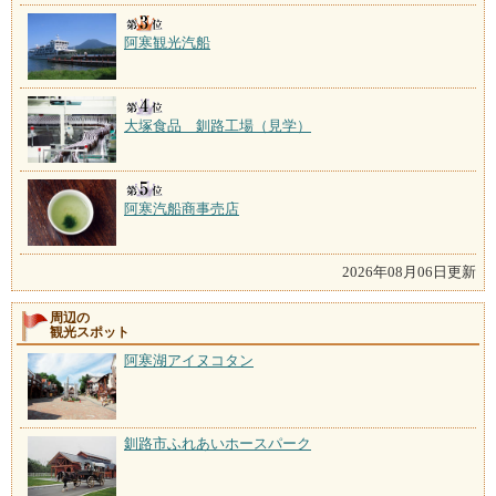
阿寒観光汽船
大塚食品 釧路工場（見学）
阿寒汽船商事売店
2026年08月06日更新
周辺の
観光スポット
阿寒湖アイヌコタン
釧路市ふれあいホースパーク