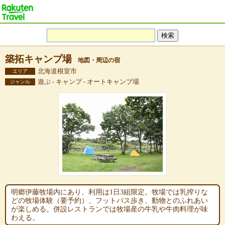
築拓キャンプ場
地図・周辺の宿
北海道根室市
エリア
遊ぶ - キャンプ - オートキャンプ場
ジャンル
明郷伊藤牧場内にあり、利用は1日3組限定。牧場では乳搾りな
どの牧場体験（要予約）、フットパス歩き、動物とのふれあい
が楽しめる。併設レストランでは牧場産の牛乳や牛肉料理が味
わえる。