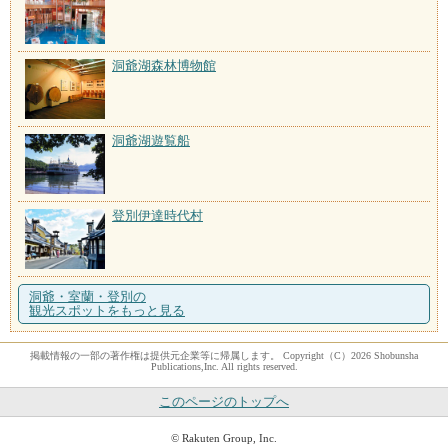
洞爺湖森林博物館
洞爺湖遊覧船
登別伊達時代村
洞爺・室蘭・登別の
観光スポットをもっと見る
掲載情報の一部の著作権は提供元企業等に帰属します。 Copyright（C）2026 Shobunsha
Publications,Inc. All rights reserved.
このページのトップへ
© Rakuten Group, Inc.