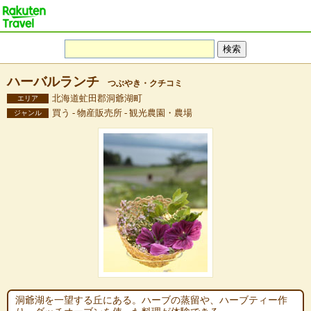
ハーバルランチ
つぶやき・クチコミ
北海道虻田郡洞爺湖町
エリア
買う - 物産販売所 - 観光農園・農場
ジャンル
洞爺湖を一望する丘にある。ハーブの蒸留や、ハーブティー作