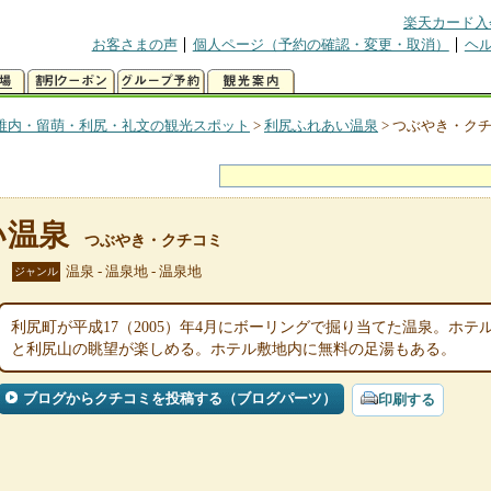
楽天カード入
お客さまの声
個人ページ（予約の確認・変更・取消）
ヘ
稚内・留萌・利尻・礼文の観光スポット
>
利尻ふれあい温泉
>
つぶやき・ク
い温泉
つぶやき・クチコミ
温泉 - 温泉地 - 温泉地
ジャンル
利尻町が平成17（2005）年4月にボーリングで掘り当てた温泉。ホ
と利尻山の眺望が楽しめる。ホテル敷地内に無料の足湯もある。
ブログからクチコミを投稿する（ブログパーツ）
印刷する