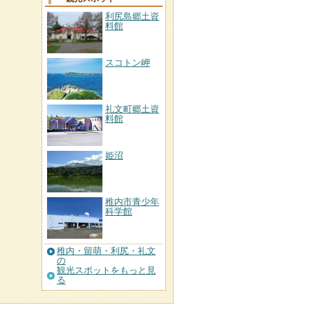
利尻島郷土資
料館
スコトン岬
礼文町郷土資
料館
姫沼
稚内市青少年
科学館
稚内・留萌・利尻・礼文
の
観光スポットをもっと見
る