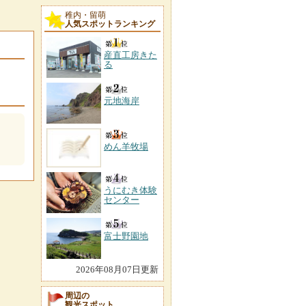
稚内・留萌
人気スポットランキング
産直工房きた
る
元地海岸
めん羊牧場
うにむき体験
センター
富士野園地
2026年08月07日更新
周辺の
観光スポット