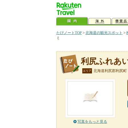
たびノートTOP
>
北海道の観光スポット
>
ミ
利尻ふれあ
北海道利尻郡利尻町
エリア
写真をもっと見る