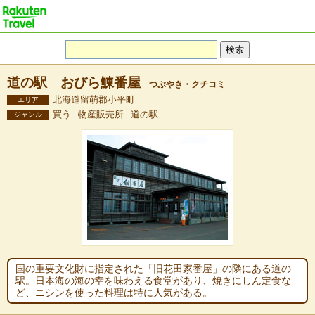
道の駅 おびら鰊番屋
つぶやき・クチコミ
北海道留萌郡小平町
エリア
買う - 物産販売所 - 道の駅
ジャンル
国の重要文化財に指定された「旧花田家番屋」の隣にある道の
駅。日本海の海の幸を味わえる食堂があり、焼きにしん定食な
ど、ニシンを使った料理は特に人気がある。