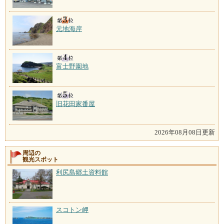
元地海岸
富士野園地
旧花田家番屋
2026年08月08日更新
周辺の
観光スポット
利尻島郷土資料館
スコトン岬