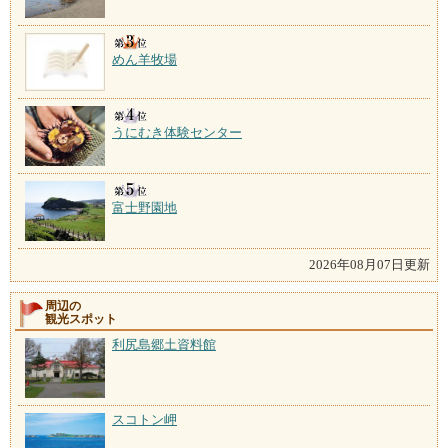
めん羊牧場
うにむき体験センター
富士野園地
2026年08月07日更新
周辺の
観光スポット
利尻島郷土資料館
スコトン岬