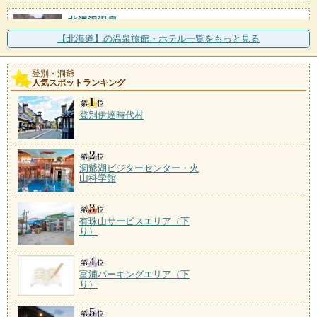
北湯沢温泉
施設数：5軒
【北海道】の温泉旅館・ホテル一覧をもっと見る
洞爺湖から国道453号で支笏湖へ抜ける途中にある。宿
は長流川の渓流沿い
登別・洞爺
人気スポットランキング
壮瞥温泉
施設数：1軒
洞爺湖町の洞爺湖温泉に連なる温泉地だが、間に町の
登別伊達時代村
境界線が走り、壮瞥町側
洞爺湖ビジターセンター・火
山科学館
有珠山サービスエリア（下
り）
富浦パーキングエリア（下
り）