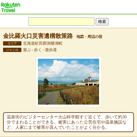
金比羅火口災害遺構散策路
地図・周辺の宿
北海道虻田郡洞爺湖町
エリア
遊ぶ - 歩く - 遊歩道
ジャンル
温泉街のビジターセンター火山科学館すぐ近くで、歩いて約30
分でまわることができる。被害にあった公営住宅や温泉施設な
ど、人家にまで被害が及んでいたことがよく分かる。