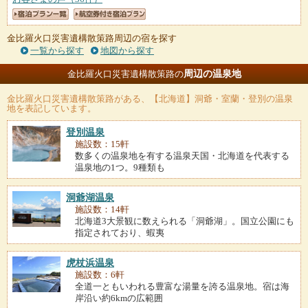
金比羅火口災害遺構散策路周辺の宿を探す
一覧から探す
地図から探す
周辺の温泉地
金比羅火口災害遺構散策路の
金比羅火口災害遺構散策路
がある、【北海道】洞爺・室蘭・登別の温泉
地を表記しています。
登別温泉
施設数：15軒
数多くの温泉地を有する温泉天国・北海道を代表する
温泉地の1つ。9種類も
洞爺湖温泉
施設数：14軒
北海道3大景観に数えられる「洞爺湖」。国立公園にも
指定されており、蝦夷
虎杖浜温泉
施設数：6軒
全道一ともいわれる豊富な湯量を誇る温泉地。宿は海
岸沿い約6kmの広範囲