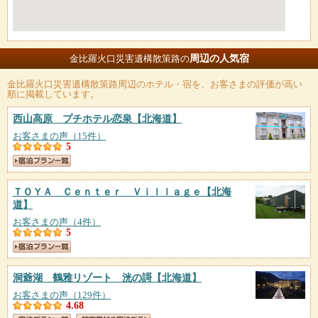
周辺の人気宿
金比羅火口災害遺構散策路の
金比羅火口災害遺構散策路
周辺のホテル・宿を、お客さまの評価が高い
順に掲載しています。
西山高原 プチホテル恋泉
【北海道】
お客さまの声（15件）
5
ＴＯＹＡ Ｃｅｎｔｅｒ Ｖｉｌｌａｇｅ
【北海
道】
お客さまの声（4件）
5
洞爺湖 鶴雅リゾート 洸の謌
【北海道】
お客さまの声（129件）
4.68