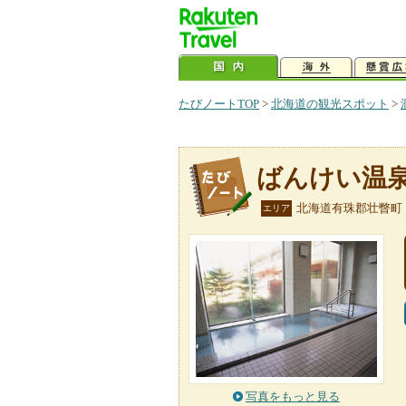
たびノートTOP
>
北海道の観光スポット
>
ばんけい温
北海道有珠郡壮瞥町
エリア
写真をもっと見る