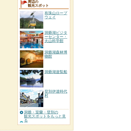
周辺の
観光スポット
有珠山ロープ
ウェイ
洞爺湖ビジタ
ーセンター・
火山科学館
洞爺湖森林博
物館
洞爺湖遊覧船
登別伊達時代
村
洞爺・室蘭・登別の
観光スポットをもっと見
る