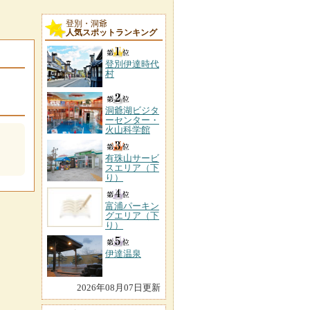
登別・洞爺
人気スポットランキング
登別伊達時代
村
洞爺湖ビジタ
ーセンター・
火山科学館
有珠山サービ
スエリア（下
り）
富浦パーキン
グエリア（下
り）
伊達温泉
2026年08月07日更新