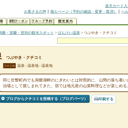
楽天カード入
お客さまの声
個人ページ（予約の確認・変更・取消）
ヘ
洞爺・室蘭・登別の観光スポット
>
ばんけい温泉
>
つぶやき・クチコミ
泉
つぶやき・クチコミ
温泉 - 温泉地 - 温泉地
ジャンル
同じ壮瞥町内でも洞爺湖畔のにぎわいとは対照的に、山間の落ち着い
治場として親しまれてきた。宿では地元産の山菜料理などが楽しめる
ブログからクチコミを投稿する（ブログパーツ）
印刷する