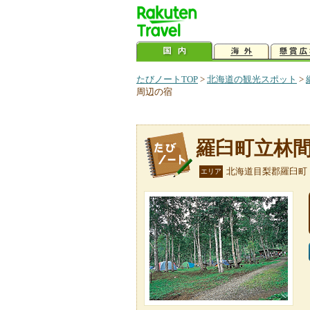
たびノートTOP
>
北海道の観光スポット
>
周辺の宿
羅臼町立林
北海道目梨郡羅臼町
エリア