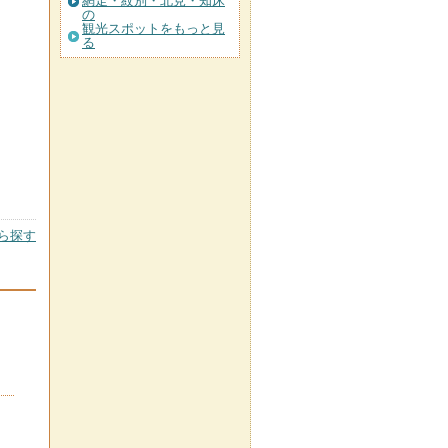
網走・紋別・北見・知床
の
観光スポットをもっと見
る
ら探す