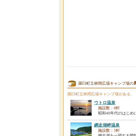
羅臼町立林間広場キャンプ場の
羅臼町立林間広場キャンプ場
がある、
ウトロ温泉
施設数：8軒
昭和40年代のはじ
網走湖畔温泉
施設数：5軒
網走湖を一望する閑