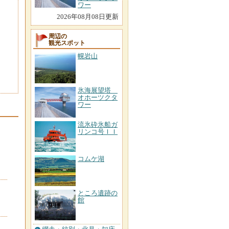
ワー
2026年08月08日更新
周辺の
観光スポット
幌岩山
氷海展望塔
オホーツクタ
ワー
流氷砕氷船ガ
リンコ号ＩＩ
コムケ湖
ところ遺跡の
館