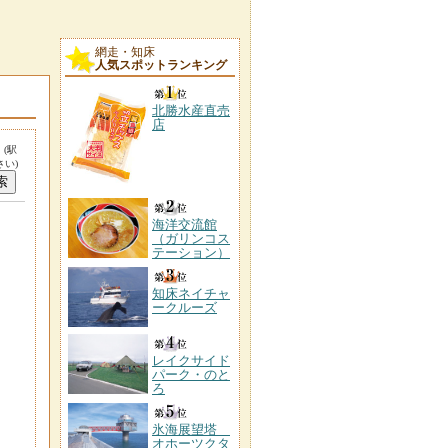
網走・知床
人気スポットランキング
北勝水産直売
店
。
(駅
い)
海洋交流館
（ガリンコス
テーション）
知床ネイチャ
ークルーズ
レイクサイド
パーク・のと
ろ
氷海展望塔
オホーツクタ