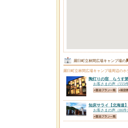
羅臼町立林間広場キャンプ場の
羅臼町立林間広場キャンプ場
周辺のホ
陶灯りの宿 らうす
お客さまの声（555
知床サライ
【北海道
お客さまの声（86件