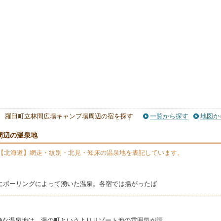
羅臼町立林間広場キャンプ場周辺の宿を探す
一覧から探す
地図か
周辺の温泉地
【北海道】網走・紋別・北見・知床の温泉地を表記しています。
めにボーリングによって湧いた温泉。各宿では揚がったば
静な温泉地は、湯の町というよりリゾート地の雰囲気が漂