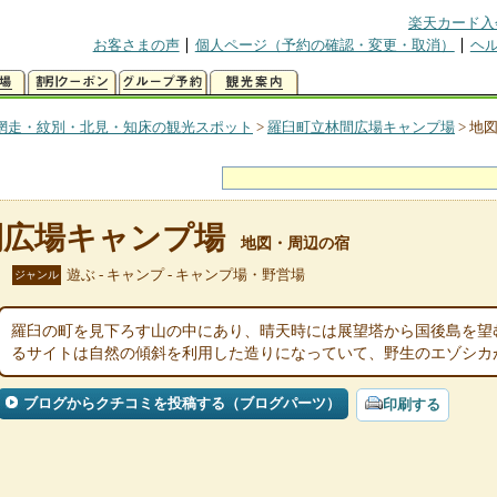
楽天カード入
お客さまの声
個人ページ（予約の確認・変更・取消）
ヘ
網走・紋別・北見・知床の観光スポット
>
羅臼町立林間広場キャンプ場
>
地
間広場キャンプ場
地図・周辺の宿
遊ぶ - キャンプ - キャンプ場・野営場
ジャンル
羅臼の町を見下ろす山の中にあり、晴天時には展望塔から国後島を望
るサイトは自然の傾斜を利用した造りになっていて、野生のエゾシカ
ブログからクチコミを投稿する（ブログパーツ）
印刷する